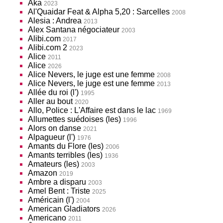
Aka
2023
Al'Quaidar Feat & Alpha 5,20 : Sarcelles
2008
Alesia : Andrea
2013
Alex Santana négociateur
2003
Alibi.com
2017
Alibi.com 2
2023
Alice
2011
Alice
2026
Alice Nevers, le juge est une femme
2008
Alice Nevers, le juge est une femme
2013
Allée du roi (l')
1995
Aller au bout
2020
Allo, Police : L'Affaire est dans le lac
1969
Allumettes suédoises (les)
1996
Alors on danse
2021
Alpagueur (l')
1976
Amants du Flore (les)
2006
Amants terribles (les)
1936
Amateurs (les)
2003
Amazon
2019
Ambre a disparu
2003
Amel Bent : Triste
2025
Américain (l')
2004
American Gladiators
2026
Americano
2011