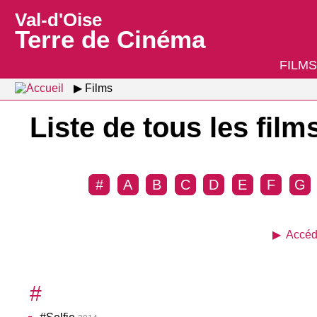
Val-d'Oise
Terre de Cinéma
FILMS
Films
Liste de tous les film
#
A
B
C
D
E
F
G
Accéd
#