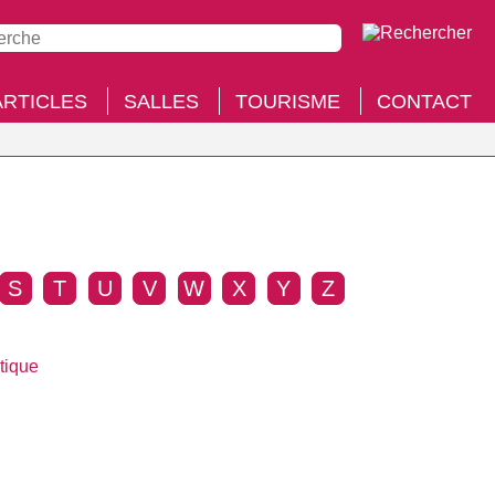
ARTICLES
SALLES
TOURISME
CONTACT
S
T
U
V
W
X
Y
Z
tique