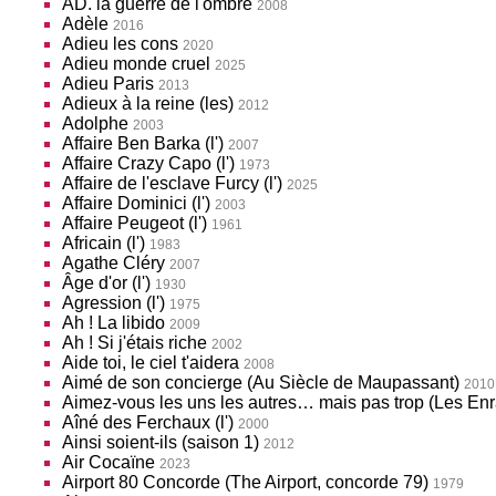
AD. la guerre de l'ombre
2008
Adèle
2016
Adieu les cons
2020
Adieu monde cruel
2025
Adieu Paris
2013
Adieux à la reine (les)
2012
Adolphe
2003
Affaire Ben Barka (l')
2007
Affaire Crazy Capo (l')
1973
Affaire de l'esclave Furcy (l')
2025
Affaire Dominici (l')
2003
Affaire Peugeot (l')
1961
Africain (l')
1983
Agathe Cléry
2007
Âge d'or (l')
1930
Agression (l')
1975
Ah ! La libido
2009
Ah ! Si j'étais riche
2002
Aide toi, le ciel t'aidera
2008
Aimé de son concierge (Au Siècle de Maupassant)
2010
Aimez-vous les uns les autres… mais pas trop (Les En
Aîné des Ferchaux (l')
2000
Ainsi soient-ils (saison 1)
2012
Air Cocaïne
2023
Airport 80 Concorde (The Airport, concorde 79)
1979