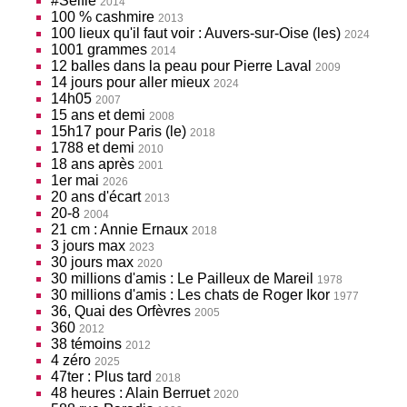
#Selfie
2014
100 % cashmire
2013
100 lieux qu'il faut voir : Auvers-sur-Oise (les)
2024
1001 grammes
2014
12 balles dans la peau pour Pierre Laval
2009
14 jours pour aller mieux
2024
14h05
2007
15 ans et demi
2008
15h17 pour Paris (le)
2018
1788 et demi
2010
18 ans après
2001
1er mai
2026
20 ans d'écart
2013
20-8
2004
21 cm : Annie Ernaux
2018
3 jours max
2023
30 jours max
2020
30 millions d'amis : Le Pailleux de Mareil
1978
30 millions d'amis : Les chats de Roger Ikor
1977
36, Quai des Orfèvres
2005
360
2012
38 témoins
2012
4 zéro
2025
47ter : Plus tard
2018
48 heures : Alain Berruet
2020