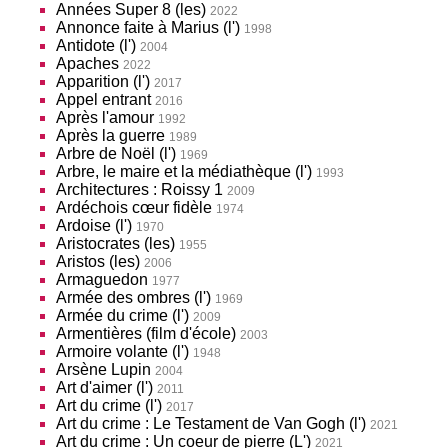
Années Super 8 (les)
2022
Annonce faite à Marius (l')
1998
Antidote (l')
2004
Apaches
2022
Apparition (l')
2017
Appel entrant
2016
Après l'amour
1992
Après la guerre
1989
Arbre de Noël (l')
1969
Arbre, le maire et la médiathèque (l')
1993
Architectures : Roissy 1
2009
Ardéchois cœur fidèle
1974
Ardoise (l')
1970
Aristocrates (les)
1955
Aristos (les)
2006
Armaguedon
1977
Armée des ombres (l')
1969
Armée du crime (l')
2009
Armentières (film d'école)
2003
Armoire volante (l')
1948
Arsène Lupin
2004
Art d'aimer (l')
2011
Art du crime (l')
2017
Art du crime : Le Testament de Van Gogh (l')
2021
Art du crime : Un coeur de pierre (L')
2021