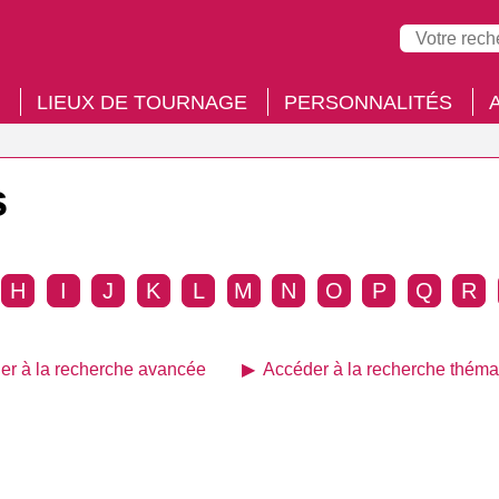
LIEUX DE TOURNAGE
PERSONNALITÉS
s
H
I
J
K
L
M
N
O
P
Q
R
er à la recherche avancée
Accéder à la recherche théma