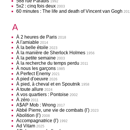
588 rue Paradis
1992
5x2 : cinq fois deux
2003
60 minutes : The life and death of Vincent van Gogh
201
A
À 2 heures de Paris
2018
A l'amiable
2014
À la belle étoile
2023
À la manière de Sherlock Holmes
1956
À la petite semaine
2003
À la recherche du temps perdu
2011
À nous les garçons
1985
A Perfect Enemy
2021
A pied d'oeuvre
2026
À pied, à cheval et en Spoutnik
1958
A toute allure
2024
A vos quartiers : Pontoise
2002
À zéro
2011
A$AP Mob : Wrong
2017
Abbé Pierre, une vie de combats (l')
2023
Abolition (l')
2008
Accompagnatrice (l')
1992
Ad Vitam
2025