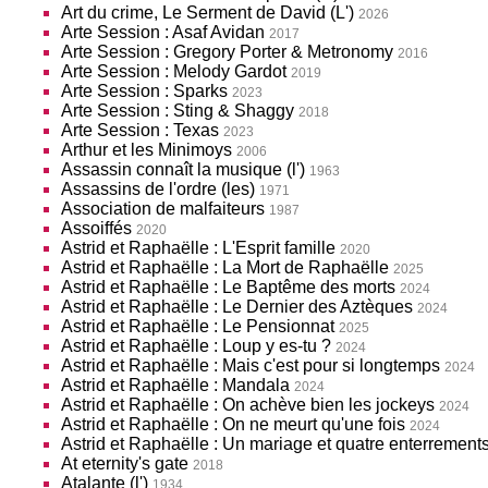
Art du crime, Le Serment de David (L')
2026
Arte Session : Asaf Avidan
2017
Arte Session : Gregory Porter & Metronomy
2016
Arte Session : Melody Gardot
2019
Arte Session : Sparks
2023
Arte Session : Sting & Shaggy
2018
Arte Session : Texas
2023
Arthur et les Minimoys
2006
Assassin connaît la musique (l')
1963
Assassins de l'ordre (les)
1971
Association de malfaiteurs
1987
Assoiffés
2020
Astrid et Raphaëlle : L'Esprit famille
2020
Astrid et Raphaëlle : La Mort de Raphaëlle
2025
Astrid et Raphaëlle : Le Baptême des morts
2024
Astrid et Raphaëlle : Le Dernier des Aztèques
2024
Astrid et Raphaëlle : Le Pensionnat
2025
Astrid et Raphaëlle : Loup y es-tu ?
2024
Astrid et Raphaëlle : Mais c'est pour si longtemps
2024
Astrid et Raphaëlle : Mandala
2024
Astrid et Raphaëlle : On achève bien les jockeys
2024
Astrid et Raphaëlle : On ne meurt qu'une fois
2024
Astrid et Raphaëlle : Un mariage et quatre enterrement
At eternity's gate
2018
Atalante (l')
1934