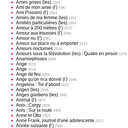
Âmes grises (les)
2005
Ami de mon amie (l')
1987
Ami Pissarro (l')
2003
Amies de ma femme (les)
1992
Amitiés particulières (les)
1964
Amour à 200 mètres (l')
2015
Amour aux trousses (l')
2005
Amour nu (l')
1981
Amour sur place ou à emporter
2014
Amours nocturnes
2018
Amours sous la Révolution (les) : Quatre en prison
1978
Anamorphoses
2004
Ange
2025
Ange
2018
Ange de feu
2006
Ange qu'on m'a donné (l')
1946
Angelina : Toi d'abord
2022
Anges (les)
2016
Anges gardiens (les)
1995
Animal (l')
1977
Anis : Cergy
2006
Anis : Sur la route
2005
Anne et Otto
2019
Anne Frank, journal d'une adolescente
2025
Année suivante (l')
2006