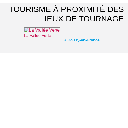
TOURISME À PROXIMITÉ DES
LIEUX DE TOURNAGE
La Vallée Verte
⌖ Roissy-en-France
Office de Tourisme Grand Roissy
⌖ Roissy-en-France
Parc naturel régional Oise-Pays de France
⌖ Luzarches