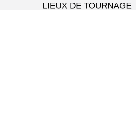
LIEUX DE TOURNAGE
Château d'Ambleville
⌖ Ambleville
En balade avec des ânes
⌖ Longuesse
Le jardin japonais du Groupement Hospitalier Intercommunal du Vexin
⌖ Aincourt