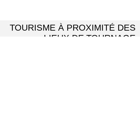
TOURISME À PROXIMITÉ DES
LIEUX DE TOURNAGE
Musée de l'absinthe
⌖ Auvers-sur-Oise
Château d'Auvers-sur-Oise
⌖ Auvers-sur-Oise
Office de tourisme d'Auvers-sur-Oise Sausseron Impressionnistes