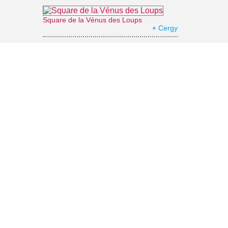
Square de la Vénus des Loups
⌖ Cergy
Office de Tourisme de Cergy-Pontoise Porte du Vexin
⌖ Pontoise
Le Pavillon chinois de L'Isle-Adam
⌖ L'Isle-Adam
Marais de Stors
⌖ Mériel