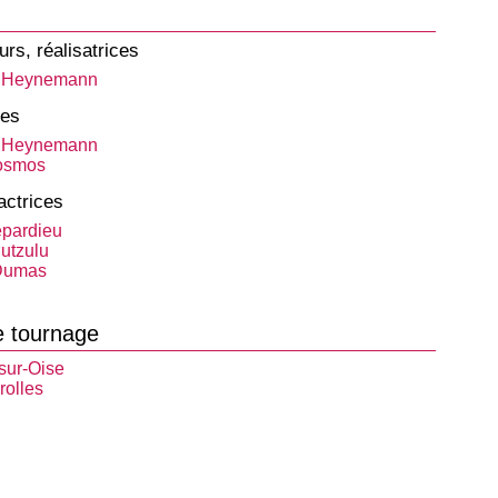
urs, réalisatrices
t Heynemann
tes
t Heynemann
osmos
actrices
epardieu
utzulu
Dumas
e tournage
sur-Oise
olles