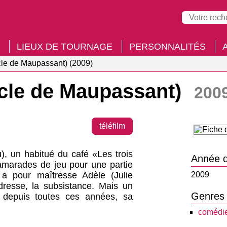
LIEUX DE TOURNAGE
PERSONNALITÉS
le de Maupassant) (2009)
cle de Maupassant)
200
téléfilm
, un habitué du café «Les trois
Année d
amarades de jeu pour une partie
l a pour maîtresse Adèle (Julie
2009
dresse, la subsistance. Mais un
Genres
e depuis toutes ces années, sa
comédi