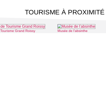
TOURISME À PROXIMITÉ
e Tourisme Grand Roissy
Musée de l'absinthe
⌖ Roissy-en-France
⌖ Auvers
 CINÉMA
TOURISME
Auvers sur Oise
LITÉS
Rives de Seine - Vallée de Montmorency
Roissy - Carnelle
Vallée de l'Oise