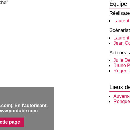
che"
Équipe
Réalisate
Lauren
Scénaris
Lauren
Jean C
Acteurs, 
Julie D
Bruno P
Roger 
Lieux d
Auvers-
Ronquer
com). En l'autorisant,
www.youtube.com
ette page