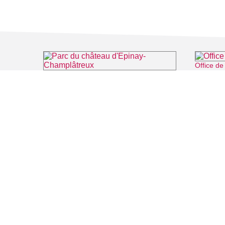
Office d
Parc du château d'Epinay-Champlâtreux
⌖ Épinay-Champlâtreux
FILMS
SALLES DE
Recherche thématique
PERSONNA
Recherche avancée
ARTICLES
LIEUX DE TOURNAGE