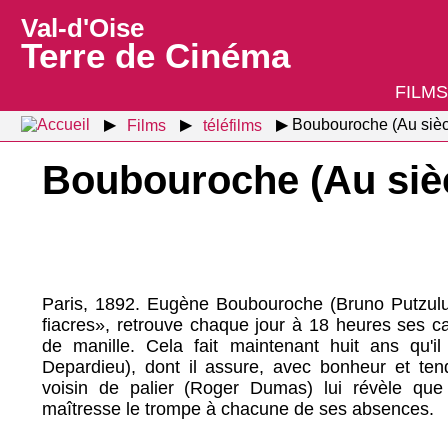
Val-d'Oise
Terre de Cinéma
FILMS
Films
téléfilms
Boubouroche (Au sièc
Boubouroche (Au siè
Paris, 1892. Eugène Boubouroche (Bruno Putzulu)
fiacres», retrouve chaque jour à 18 heures ses c
de manille. Cela fait maintenant huit ans qu'i
Depardieu), dont il assure, avec bonheur et ten
voisin de palier (Roger Dumas) lui révèle qu
maîtresse le trompe à chacune de ses absences.