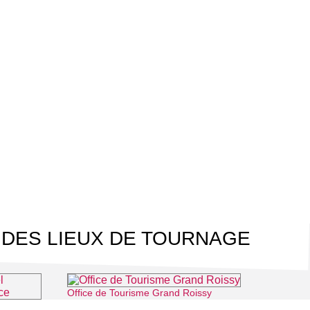
 DES LIEUX DE TOURNAGE
Office de Tourisme Grand Roissy
⌖ Roissy-en-France
Les guides du Parc Naturel Régional Oise Pays de France