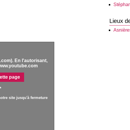
Stépha
Lieux d
Asnière
com). En l'autorisant,
www.youtube.com
ette page
*
otre site jusqu'à fermeture