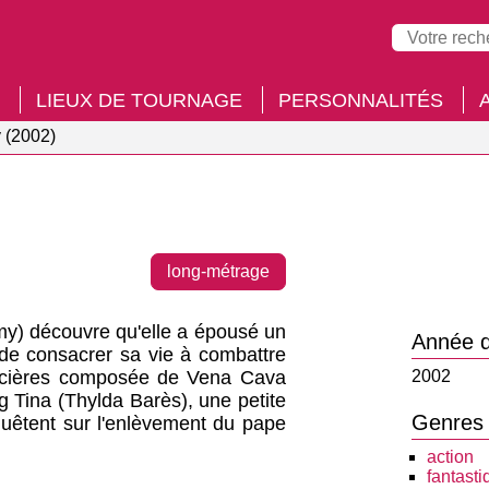
LIEUX DE TOURNAGE
PERSONNALITÉS
 (2002)
long-métrage
my) découvre qu'elle a épousé un
Année d
de consacrer sa vie à combattre
sticières composée de Vena Cava
2002
ng Tina (Thylda Barès), une petite
Genres
nquêtent sur l'enlèvement du pape
action
fantasti