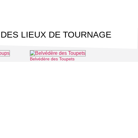
 DES LIEUX DE TOURNAGE
Belvédère des Toupets
⌖ Cergy
⌖ Vauréal