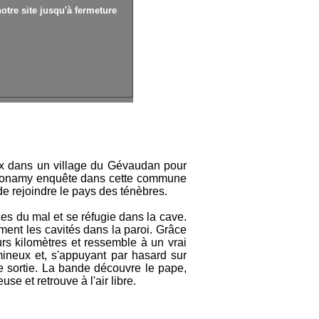
otre site jusqu'à fermeture
ux dans un village du Gévaudan pour
 Bonamy enquête dans cette commune
de rejoindre le pays des ténèbres.
es du mal et se réfugie dans la cave.
amment les cavités dans la paroi. Grâce
urs kilomètres et ressemble à un vrai
mineux et, s'appuyant par hasard sur
une sortie. La bande découvre le pape,
use et retrouve à l'air libre.