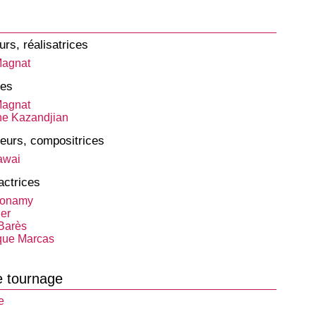
urs, réalisatrices
Magnat
tes
Magnat
e Kazandjian
eurs, compositrices
awai
actrices
Bonamy
ier
Barès
que Marcas
e tournage
e