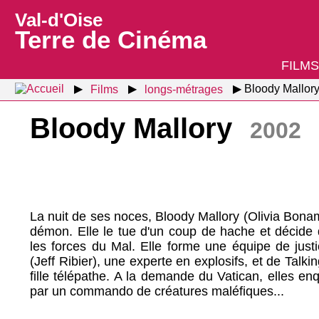
Val-d'Oise
Terre de Cinéma
FILMS
Films
longs-métrages
Bloody Mallory
Bloody Mallory
2002
La nuit de ses noces, Bloody Mallory (Olivia Bona
démon. Elle le tue d'un coup de hache et décide 
les forces du Mal. Elle forme une équipe de ju
(Jeff Ribier), une experte en explosifs, et de Talki
fille télépathe. A la demande du Vatican, elles e
par un commando de créatures maléfiques...