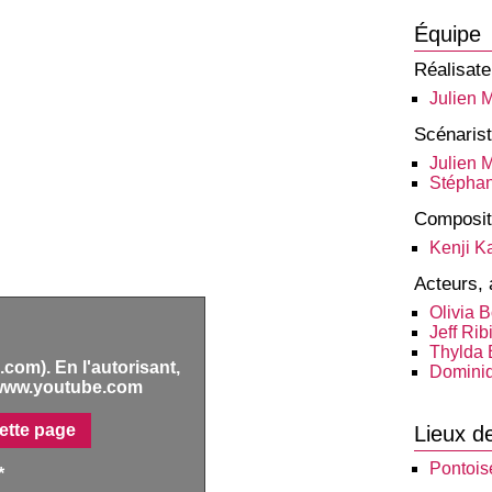
Équipe
Réalisate
Julien 
Scénaris
Julien 
Stéphan
Composit
Kenji K
Acteurs, 
Olivia 
Jeff Rib
Thylda 
com). En l'autorisant,
Domini
www.youtube.com
ette page
Lieux d
Pontois
*