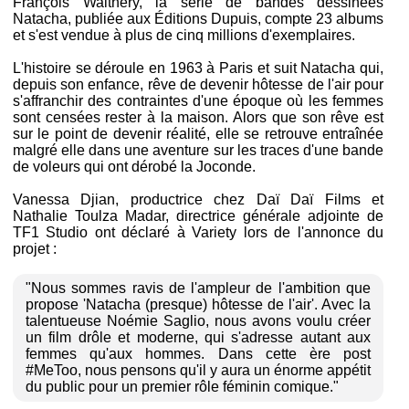
François Walthéry, la série de bandes dessinées
Natacha, publiée aux Éditions Dupuis, compte 23 albums
et s'est vendue à plus de cinq millions d'exemplaires.
L'histoire se déroule en 1963 à Paris et suit Natacha qui,
depuis son enfance, rêve de devenir hôtesse de l'air pour
s'affranchir des contraintes d'une époque où les femmes
sont censées rester à la maison. Alors que son rêve est
sur le point de devenir réalité, elle se retrouve entraînée
malgré elle dans une aventure sur les traces d'une bande
de voleurs qui ont dérobé la Joconde.
Vanessa Djian, productrice chez Daï Daï Films et
Nathalie Toulza Madar, directrice générale adjointe de
TF1 Studio ont déclaré à Variety lors de l'annonce du
projet :
"Nous sommes ravis de l'ampleur de l'ambition que
propose 'Natacha (presque) hôtesse de l'air'. Avec la
talentueuse Noémie Saglio, nous avons voulu créer
un film drôle et moderne, qui s'adresse autant aux
femmes qu'aux hommes. Dans cette ère post
#MeToo, nous pensons qu'il y aura un énorme appétit
du public pour un premier rôle féminin comique."