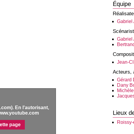
Équipe
Réalisate
Gabriel
Scénaris
Gabriel
Bertrand
Composit
Jean-Cl
Acteurs, 
Gérard
Dany B
Michèle
Jacques
com). En l'autorisant,
Lieux d
www.youtube.com
Roissy-
ette page