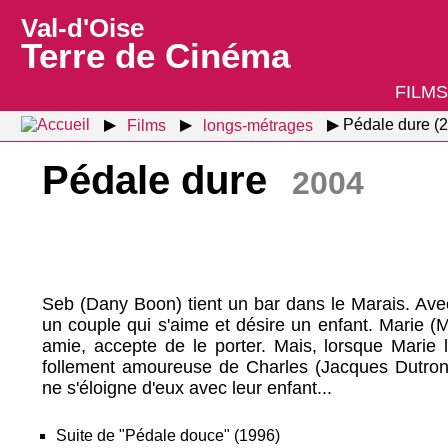
Val-d'Oise
Terre de Cinéma
FILMS
Films
longs-métrages
Pédale dure (
Pédale dure
2004
Seb (Dany Boon) tient un bar dans le Marais. Ave
un couple qui s'aime et désire un enfant. Marie (
amie, accepte de le porter. Mais, lorsque Marie 
follement amoureuse de Charles (Jacques Dutronc)
ne s'éloigne d'eux avec leur enfant...
Suite de "Pédale douce" (1996)