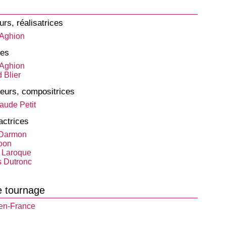
urs, réalisatrices
 Aghion
tes
 Aghion
 Blier
eurs, compositrices
aude Petit
actrices
 Darmon
oon
 Laroque
 Dutronc
e tournage
en-France