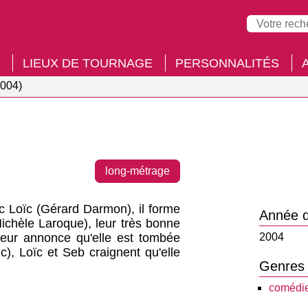
LIEUX DE TOURNAGE
PERSONNALITÉS
2004)
long-métrage
c Loïc (Gérard Darmon), il forme
Année d
Michèle Laroque), leur très bonne
leur annonce qu'elle est tombée
2004
, Loïc et Seb craignent qu'elle
Genres
comédi