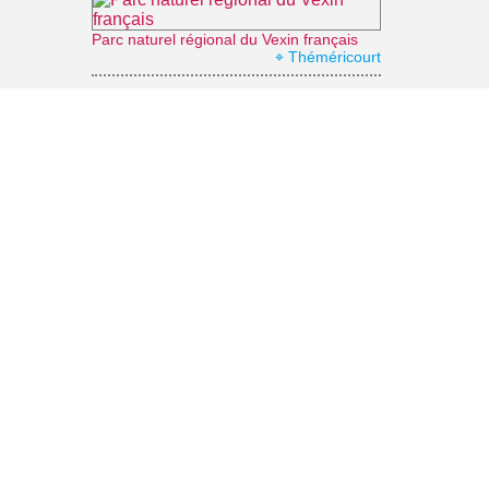
Parc naturel régional du Vexin français
⌖ Théméricourt
Office de Tourisme Grand Roissy
⌖ Roissy-en-France
Office de Tourisme Vexin Centre
⌖ Marines
La Vallée Verte
⌖ Roissy-en-France