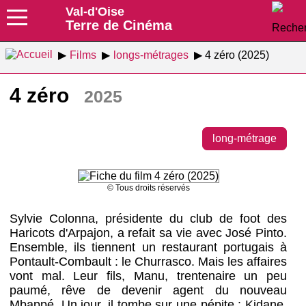
Val-d'Oise
Terre de Cinéma
Films
longs-métrages
4 zéro (2025)
4 zéro
2025
long-métrage
© Tous droits réservés
Sylvie Colonna, présidente du club de foot des
Haricots d'Arpajon, a refait sa vie avec José Pinto.
Ensemble, ils tiennent un restaurant portugais à
Pontault-Combault : le Churrasco. Mais les affaires
vont mal. Leur fils, Manu, trentenaire un peu
paumé, rêve de devenir agent du nouveau
Mbappé. Un jour, il tombe sur une pépite : Kidane,