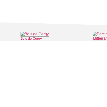
Bois de Cergy
⌖ Cergy
Parc de l
FILMS
SALLES DE
Recherche thématique
PERSONNA
Recherche avancée