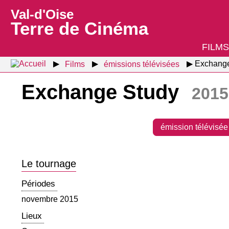
Val-d'Oise
Terre de Cinéma
FILMS
Films
émissions télévisées
Exchange
Exchange Study
2015
émission télévisée
Le tournage
Périodes
novembre 2015
Lieux