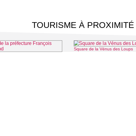
TOURISME À PROXIMITÉ
Square de la Vénus des Loups
a préfecture François Mitterrand
⌖ Cergy
 CINÉMA
TOURISME
Auvers sur Oise
LITÉS
Rives de Seine - Vallée de Montmorency