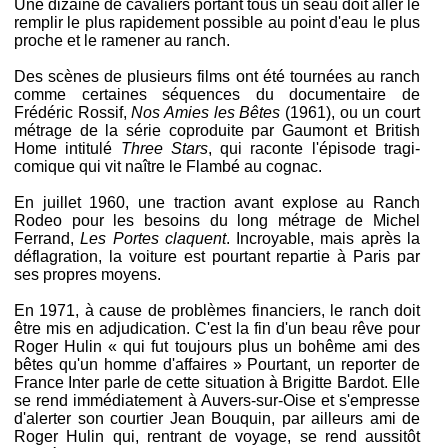
Une dizaine de cavaliers portant tous un seau doit aller le
remplir le plus rapidement possible au point d'eau le plus
proche et le ramener au ranch.
Des scènes de plusieurs films ont été tournées au ranch
comme certaines séquences du documentaire de
Frédéric Rossif,
Nos Amies les Bêtes
(1961), ou un court
métrage de la série coproduite par Gaumont et British
Home intitulé
Three Stars
, qui raconte l'épisode tragi-
comique qui vit naître le Flambé au cognac.
En juillet 1960, une traction avant explose au Ranch
Rodeo pour les besoins du long métrage de Michel
Ferrand,
Les Portes claquent
. Incroyable, mais après la
déflagration, la voiture est pourtant repartie à Paris par
ses propres moyens.
En 1971, à cause de problèmes financiers, le ranch doit
être mis en adjudication. C'est la fin d'un beau rêve pour
Roger Hulin « qui fut toujours plus un bohême ami des
bêtes qu'un homme d'affaires » Pourtant, un reporter de
France Inter parle de cette situation à Brigitte Bardot. Elle
se rend immédiatement à Auvers-sur-Oise et s'empresse
d'alerter son courtier Jean Bouquin, par ailleurs ami de
Roger Hulin qui, rentrant de voyage, se rend aussitôt