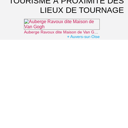
TOURISME À PROXIMITÉ DES
LIEUX DE TOURNAGE
Auberge Ravoux dite Maison de Van Gogh
⌖ Auvers-sur-Oise
Musée de l'absinthe
⌖ Auvers-sur-Oise
Office de tourisme d'Auvers-sur-Oise Sausseron Impressionnistes
⌖ Auvers-sur-Oise