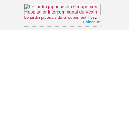
Le jardin japonais du Groupement Hospitalier Intercommunal du Vexin
⌖ Aincourt
Domaine de Villarceaux
⌖ Chaussy
Musée archéologique départemental du Guiry-en-Vexin
⌖ Guiry-en-Vexin
En balade avec des ânes