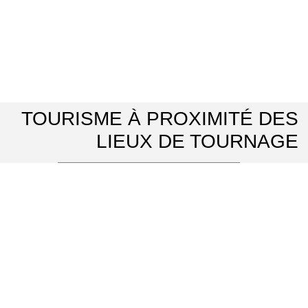
TOURISME À PROXIMITÉ DES
LIEUX DE TOURNAGE
Les guides du Parc Naturel Régional Oise Pays de France
⌖ Luzarches
Parc naturel régional Oise-Pays de France
⌖ Luzarches