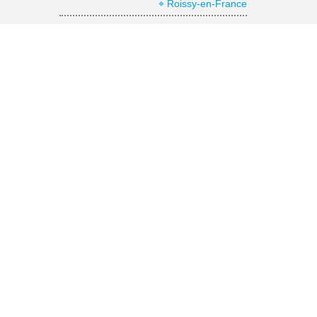
⌖ Roissy-en-France
Office de Tourisme Grand Roissy
⌖ Roissy-en-France
Musée national de La Renaissance
⌖ Écouen
Abbaye de Royaumont
⌖ Asnières-sur-Oise