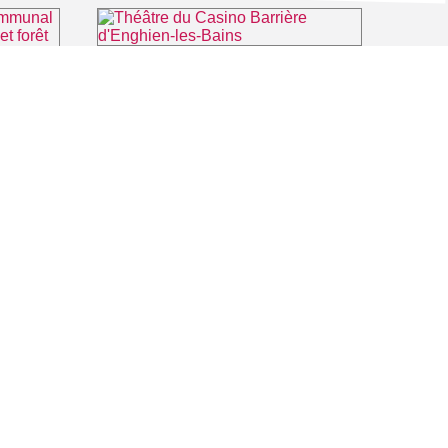
Théâtre du Casino Barrière d'Enghien-les-Bains
⌖ Enghien-les-Bains
Office de Tourisme Intercommunal Plaine Vallée, lac d'Enghien et forêt de Montmorency
tmorency