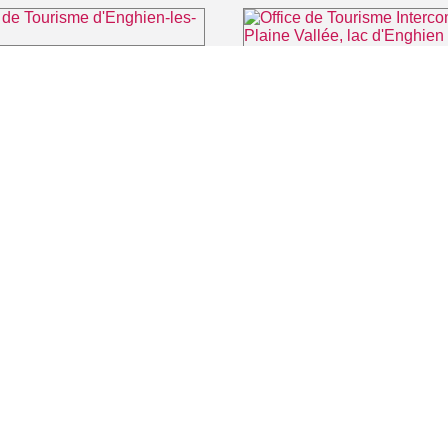
 Tourisme d'Enghien-les-Bains
⌖ Enghien-les-Bains
⌖ Mon
 CINÉMA
TOURISME
Auvers sur Oise
LITÉS
Rives de Seine - Vallée de Montmorency
Roissy - Carnelle
Vallée de l'Oise
Vexin
CONTACT