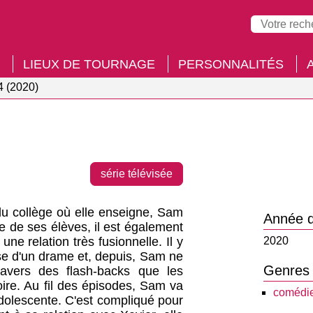
LIEUX DE TOURNAGE
PERSONNALITÉS
4 (2020)
série télévisée
 du collège où elle enseigne, Sam
Année d
e de ses élèves, il est également
ne relation très fusionnelle. Il y
2020
se d'un drame et, depuis, Sam ne
Genres
ravers des flash-backs que les
oire. Au fil des épisodes, Sam va
comédie
olescente. C'est compliqué pour