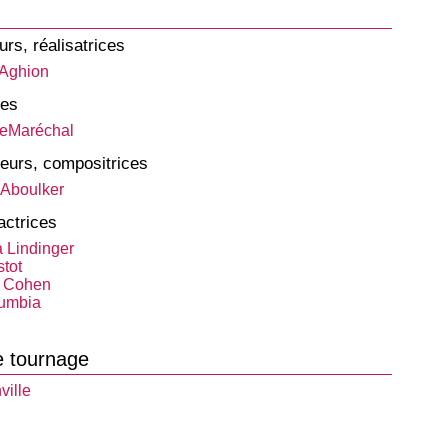
urs, réalisatrices
 Aghion
tes
LeMaréchal
eurs, compositrices
 Aboulker
actrices
 Lindinger
stot
l Cohen
umbia
e tournage
ville