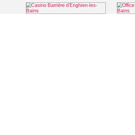
Casino Barrière d'Enghien-les-Bains
Office de
⌖ Enghien-les-Bains
FILMS
SALLES DE
Recherche thématique
PERSONNA
Recherche avancée
ARTICLES
LIEUX DE TOURNAGE
Auvers sur Oise
Rives de Seine - Vallée de Montmorency
Roissy - Carnelle
Vallée de l'Oise
Vexin
Toutes les communes du département