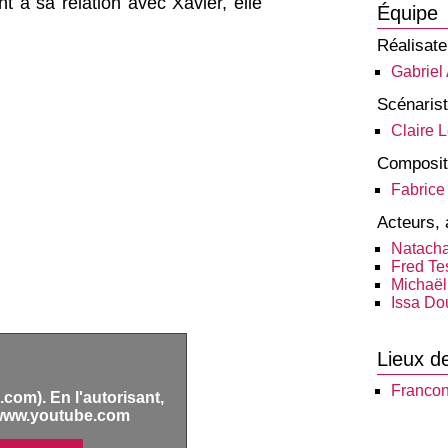
nt à sa relation avec Xavier, elle
Équipe
Réalisate
Gabriel
Scénaris
Claire 
Composit
Fabrice
Acteurs, 
Natacha
Fred Te
Michaë
Issa Do
Lieux d
Francon
com). En l'autorisant,
www.youtube.com