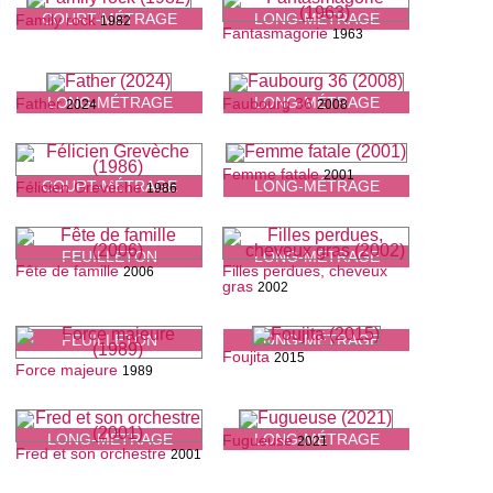
COURT-MÉTRAGE
LONG-MÉTRAGE
Family rock
1982
Fantasmagorie
1963
LONG-MÉTRAGE
LONG-MÉTRAGE
Father
Faubourg 36
2024
2008
Femme fatale
2001
COURT-MÉTRAGE
LONG-MÉTRAGE
Félicien Grevèche
1986
FEUILLETON
LONG-MÉTRAGE
Fête de famille
Filles perdues, cheveux
2006
gras
2002
FEUILLETON
LONG-MÉTRAGE
Foujita
2015
Force majeure
1989
LONG-MÉTRAGE
LONG-MÉTRAGE
Fugueuse
2021
Fred et son orchestre
2001