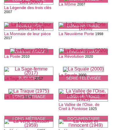
La Môme
2007
La Légende des trois clés
2007
FEUILLETON
LONG-MÉTRAGE
La Monnaie de leur pièce
La Neuvième Porte
1998
2017
LONG-MÉTRAGE
LONG-MÉTRAGE
La Poste
La Révolution
2010
2020
La Squale
2000
PUBLICITÉ
SÉRIE TÉLÉVISÉE
La Sage-femme
2017
LONG-MÉTRAGE
LONG-MÉTRAGE
La Traque
1975
La Vallée de l'Oise, de
Creil à Pontoise
1925
LONG-MÉTRAGE
DOCUMENTAIRE