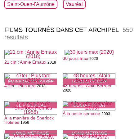
Saint-Ouen-l'Aumône
Vauréal
FILMS TOURNÉS DANS CET ARCHIPEL
550
résultats
30 jours max
2020
21 cm : Annie Ernaux
2018
ÉMISSION TÉLÉVISÉE
LONG-MÉTRAGE
47ter : Plus tard
48 heures : Alain Berruet
2018
2020
CLIP MUSICAL
DOCU-FICTION
À la petite semaine
2003
À la manière de Sherlock
Holmes
1956
LONG-MÉTRAGE
LONG-MÉTRAGE