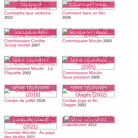
TÉLÉFILM
COURT-MÉTRAGE
Combattre leur violence
Comment faire un film
2022
2026
DOCUMENTAIRE
MOYEN-MÉTRAGE
Commissaire Cordier :
Commissaire Moulin
2003
Scoop mortel
2007
SÉRIE TÉLÉVISÉE
SÉRIE TÉLÉVISÉE
Commissaire Moulin : La
Fliquette
Commissaire Moulin :
2002
Sous pression
2005
SÉRIE TÉLÉVISÉE
SÉRIE TÉLÉVISÉE
Contes de juillet
Cordier juge et flic :
2018
Otages
2002
LONG-MÉTRAGE
SÉRIE TÉLÉVISÉE
Crapuleuses
2012
Corentin Moutet : Au pays
des étoiles
2021