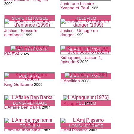
Juste une histoire :
2009
Yvonne et Paul
1986
SÉRIE TÉLÉVISÉE
TÉLÉFILM
Justice : Blessure
Justice : Un juge en
d'enfance
danger
1999
1999
SÉRIE TÉLÉVISÉE
SÉRIE TÉLÉVISÉE
KIA EV4
2025
Kidnapping : saison 1,
épisode 8
2020
PUBLICITÉ
SÉRIE TÉLÉVISÉE
L'Abolition
2008
King Guillaume
2009
LONG-MÉTRAGE
TÉLÉFILM
L'Alpagueur
1976
L'Affaire Ben Barka
2007
TÉLÉFILM
LONG-MÉTRAGE
L'Ami de mon amie
L'Ami Pissarro
1987
2003