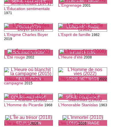
SÉRIE TÉLÉVISÉE
LONG-MÉTRAGE
L'Engrenage
2001
L'Éducation sentimentale
1971
FEUILLETON
LONG-MÉTRAGE
L'Enigme Charles Boyer
L'Esprit de famille
1982
2019
DOCUMENTAIRE
FEUILLETON
L'Été rouge
L'Heure d'été
2002
2008
FEUILLETON
LONG-MÉTRAGE
L'Heure où blanchit la
L'Homme de nos vies
2022
campagne
2015
COURT-MÉTRAGE
SÉRIE TÉLÉVISÉE
L'Homme du Picardie
L'Honorable Stanislas
1968
1963
FEUILLETON
LONG-MÉTRAGE
L'Île au trésor
L'Immortel
2018
2010