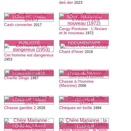
des der
2023
LONG-MÉTRAGE
SÉRIE TÉLÉVISÉE
Cash converter
2017
Cergy-Pontoise : L'Ancien
et le nouveau
1972
PUBLICITÉ
DOCUMENTAIRE
Chant d'hiver
2016
Cet homme est dangereux
1953
LONG-MÉTRAGE
LONG-MÉTRAGE
Charlie Dingo
1987
Chasse à l'homme
(Mesrine)
2006
LONG-MÉTRAGE
TÉLÉFILM
Chasse gardée 2
Chèques en boîte
2026
1994
LONG-MÉTRAGE
TÉLÉFILM
Chère Marianne : la Sous-