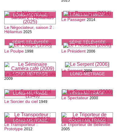
2025
LONG-MÉTRAGE
LONG-MÉTRAGE
Le Passager
2014
Le Négociateur, saison 2 :
Héliantus
2025
SÉRIE TÉLÉVISÉE
SÉRIE TÉLÉVISÉE
Le Poulpe
Le Président
1998
2006
Le Serpent
2006
LONG-MÉTRAGE
LONG-MÉTRAGE
Le Séminaire Caméra café
2009
LONG-MÉTRAGE
LONG-MÉTRAGE
Le Spectateur
2000
Le Sorcier du ciel
1949
LONG-MÉTRAGE
COURT-MÉTRAGE
Le Transporteur :
Le Triporteur de Belleville
Prototype
2012
2005