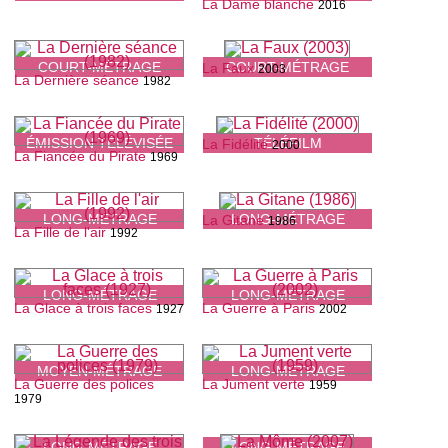
La Dame blanche
2016
COURT-MÉTRAGE
COURT-MÉTRAGE
La Faux
2003
La Dernière séance
1982
ÉMISSION TÉLÉVISÉE
TÉLÉFILM
La Fidélité
2000
La Fiancée du Pirate
1969
LONG-MÉTRAGE
LONG-MÉTRAGE
La Gitane
1986
La Fille de l'air
1992
LONG-MÉTRAGE
LONG-MÉTRAGE
La Glace à trois faces
La Guerre à Paris
1927
2002
MOYEN-MÉTRAGE
LONG-MÉTRAGE
La Guerre des polices
La Jument verte
1959
1979
LONG-MÉTRAGE
LONG-MÉTRAGE