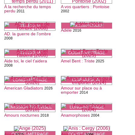
À la recherche du temps
A vos quartiers : Pontoise
perdu
2011
2002
TÉLÉFILM
DOCUMENTAIRE
Adèle
2016
AD. la guerre de l'ombre
2008
TÉLÉFILM
COURT-MÉTRAGE
Aide toi, le ciel t'aidera
Amel Bent : Triste
2025
2008
LONG-MÉTRAGE
CLIP MUSICAL
American Gladiators
Amour sur place ou à
2026
emporter
2014
ÉMISSION TÉLÉVISÉE
LONG-MÉTRAGE
Amours nocturnes
Anamorphoses
2018
2004
COURT-MÉTRAGE
COURT-MÉTRAGE
Ange
Anis : Cergy
2025
2006