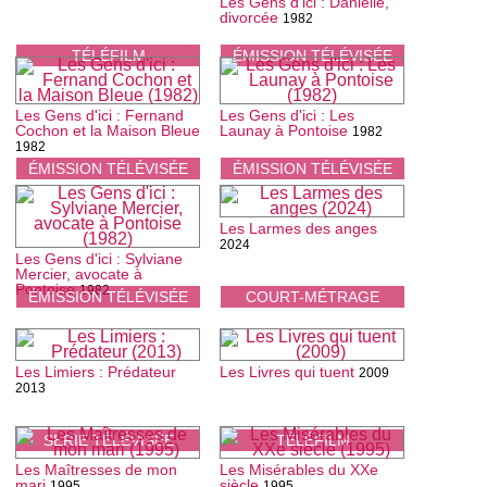
Les Gens d'ici : Danielle,
divorcée
1982
TÉLÉFILM
ÉMISSION TÉLÉVISÉE
Les Gens d'ici : Fernand
Les Gens d'ici : Les
Cochon et la Maison Bleue
Launay à Pontoise
1982
1982
ÉMISSION TÉLÉVISÉE
ÉMISSION TÉLÉVISÉE
Les Larmes des anges
2024
Les Gens d'ici : Sylviane
Mercier, avocate à
Pontoise
1982
ÉMISSION TÉLÉVISÉE
COURT-MÉTRAGE
Les Limiers : Prédateur
Les Livres qui tuent
2009
2013
SÉRIE TÉLÉVISÉE
TÉLÉFILM
Les Maîtresses de mon
Les Misérables du XXe
mari
siècle
1995
1995