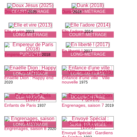
COURT-MÉTRAGE
LONG-MÉTRAGE
Doux Jésus
Dunk
2025
2018
Elle et vire
Elle l'adore
2013
2014
LONG-MÉTRAGE
COURT-MÉTRAGE
En liberté !
2017
PUBLICITÉ
LONG-MÉTRAGE
Empereur de Paris
2018
LONG-MÉTRAGE
LONG-MÉTRAGE
Enaëlle Dion : Happy end
Enfance d'une ville : Ville
nouvelle
2020
1975
CLIP MUSICAL
DOCUMENTAIRE
Enfants de Paris
Engrenages, saison 7
1937
2019
LONG-MÉTRAGE
SÉRIE TÉLÉVISÉE
Engrenages, saison 8
2020
Envoyé Spécial : Gardiens