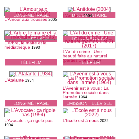
LONG-MÉTRAGE
DOCUMENTAIRE
L'Antidote
2004
L'Amour aux trousses
2005
LONG-MÉTRAGE
LONG-MÉTRAGE
L'Arbre, le maire et la
médiathèque
1993
L'Art du crime : Une
beauté faite au naturel
(parties 1 et 2)
2017
TÉLÉFILM
TÉLÉFILM
L'Atalante
1934
L'Avenir est à vous : La
Promotion sociale dans
l'armée
1964
LONG-MÉTRAGE
ÉMISSION TÉLÉVISÉE
L'Avocate : ça rigole pas
L'Ecole est à nous
2022
1994