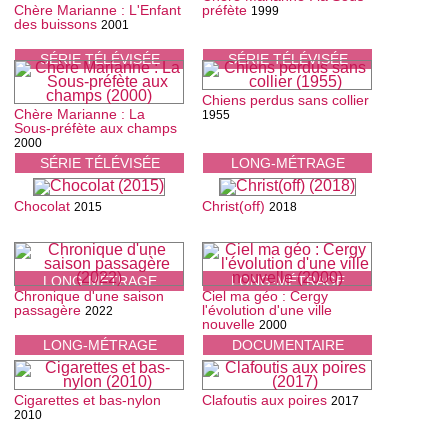
Chère Marianne : L'Enfant
préfète
1999
des buissons
2001
SÉRIE TÉLÉVISÉE
SÉRIE TÉLÉVISÉE
Chiens perdus sans collier
Chère Marianne : La
1955
Sous-préfète aux champs
2000
SÉRIE TÉLÉVISÉE
LONG-MÉTRAGE
Chocolat
Christ(off)
2015
2018
LONG-MÉTRAGE
LONG-MÉTRAGE
Chronique d'une saison
Ciel ma géo : Cergy
passagère
l'évolution d'une ville
2022
nouvelle
2000
LONG-MÉTRAGE
DOCUMENTAIRE
Cigarettes et bas-nylon
Clafoutis aux poires
2017
2010