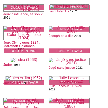
DOCUMENTAIRE
LONG-MÉTRAGE
Jeux Interdits
1952
Jeux d'influence, saison 2
2021
SÉRIE TÉLÉVISÉE
LONG-MÉTRAGE
Joseph et la fille
2009
Jeux Olympiques 1924 :
Marathon Colombes
Pontoise
1924
DOCUMENTAIRE
LONG-MÉTRAGE
Judex
1963
Jugé sans justice
2021
LONG-MÉTRAGE
TÉLÉFILM
Jules et Jim
1962
Julie Lescaut - L'Aveu
2012
LONG-MÉTRAGE
SÉRIE TÉLÉVISÉE
Julie Lescaut : Fragiles