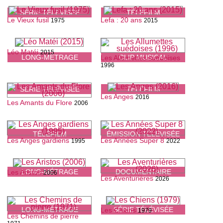
SÉRIE TÉLÉVISÉE
TÉLÉFILM
Le Vieux fusil
Lefa : 20 ans
1975
2015
Léo Matéi
2015
LONG-MÉTRAGE
CLIP MUSICAL
Les Allumettes suédoises
1996
SÉRIE TÉLÉVISÉE
TÉLÉFILM
Les Anges
2016
Les Amants du Flore
2006
TÉLÉFILM
ÉMISSION TÉLÉVISÉE
Les Anges gardiens
Les Années Super 8
1995
2022
LONG-MÉTRAGE
DOCUMENTAIRE
Les Aristos
2006
Les Aventurières
2026
LONG-MÉTRAGE
SÉRIE TÉLÉVISÉE
Les Chiens
1979
Les Chemins de pierre