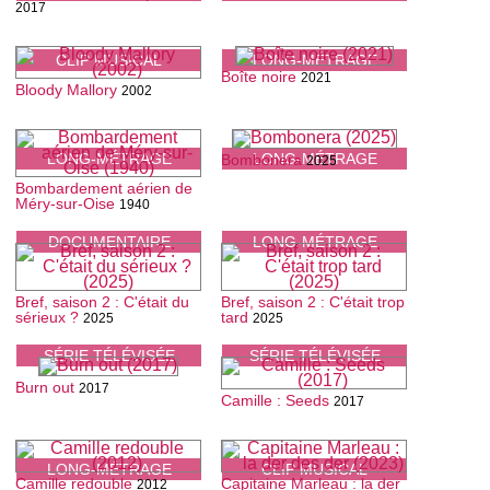
2017
CLIP MUSICAL
LONG-MÉTRAGE
Boîte noire
2021
Bloody Mallory
2002
LONG-MÉTRAGE
LONG-MÉTRAGE
Bombonera
2025
Bombardement aérien de
Méry-sur-Oise
1940
DOCUMENTAIRE
LONG-MÉTRAGE
Bref, saison 2 : C'était du
Bref, saison 2 : C'était trop
sérieux ?
tard
2025
2025
SÉRIE TÉLÉVISÉE
SÉRIE TÉLÉVISÉE
Burn out
2017
Camille : Seeds
2017
LONG-MÉTRAGE
CLIP MUSICAL
Camille redouble
Capitaine Marleau : la der
2012