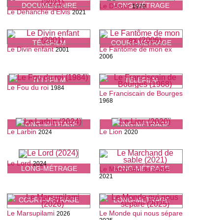
DOCUMENTAIRE
LONG-MÉTRAGE
Le Détour
1970
Le Déhanché d'Elvis
2021
TÉLÉFILM
COURT-MÉTRAGE
Le Divin enfant
Le Fantôme de mon ex
2001
2006
TÉLÉFILM
TÉLÉFILM
Le Fou du roi
1984
Le Franciscain de Bourges
1968
LONG-MÉTRAGE
LONG-MÉTRAGE
Le Larbin
Le Lion
2024
2020
Le Lord
2024
LONG-MÉTRAGE
LONG-MÉTRAGE
Le Marchand de sable
2021
COURT-MÉTRAGE
LONG-MÉTRAGE
Le Marsupilami
Le Monde qui nous sépare
2026