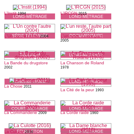
L'Instit
L'IRCGN
1994
2015
LONG-MÉTRAGE
LONG-MÉTRAGE
SÉRIE TÉLÉVISÉE
DOCUMENTAIRE
L'Un contre l'autre
L'un reste, l'autre part
2004
2005
TÉLÉFILM
LONG-MÉTRAGE
La Bande du drugstore
La Chanson de Roland
2002
1978
LONG-MÉTRAGE
LONG-MÉTRAGE
La Chose
2011
La Cité de la peur
1993
COURT-MÉTRAGE
LONG-MÉTRAGE
La Commanderie
La Corde raide
2009
1960
FEUILLETON
LONG-MÉTRAGE
La Culotte
2016