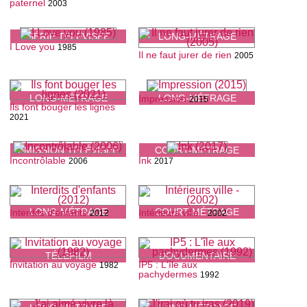
paternel
2003
SÉRIE TÉLÉVISÉE
LONG-MÉTRAGE
I Love you
1985
Il ne faut jurer de rien
2005
LONG-MÉTRAGE
LONG-MÉTRAGE
Impression
2015
Ils font bouger les lignes
2021
ÉMISSION TÉLÉVISÉE
COURT-MÉTRAGE
Incontrôlable
Ink
2006
2017
LONG-MÉTRAGE
COURT-MÉTRAGE
Interdits d'enfants
Intérieurs ville -
2012
2002
TÉLÉFILM
DOCUMENTAIRE
Invitation au voyage
IP5 : L'île aux
1982
pachydermes
1992