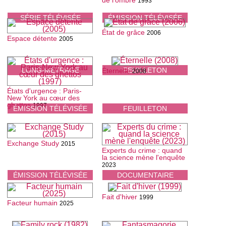
de l'ombre
1993
SÉRIE TÉLÉVISÉE
ÉMISSION TÉLÉVISÉE
État de grâce
2006
Espace détente
2005
LONG-MÉTRAGE
FEUILLETON
Éternelle
2008
États d'urgence : Paris-
New York au cœur des
ghettos
1997
ÉMISSION TÉLÉVISÉE
FEUILLETON
Exchange Study
2015
Experts du crime : quand
la science mène l'enquête
2023
ÉMISSION TÉLÉVISÉE
DOCUMENTAIRE
Fait d'hiver
1999
Facteur humain
2025