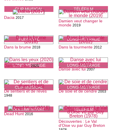
CLIP MUSICAL
TÉLÉFILM
Dacia
2017
Damien veut changer le
monde
2019
PUBLICITÉ
LONG-MÉTRAGE
Dans la brume
Dans la tourmente
2018
2012
LONG-MÉTRAGE
LONG-MÉTRAGE
Dans les yeux
2020
Danse avec lui
2007
CLIP MUSICAL
LONG-MÉTRAGE
De sentiers et de rêves
De soie et de cendre
2003
1948
DOCUMENTAIRE
TÉLÉFILM
Dead Hunt
2016
Découvertes : Le Val
d'Oise vu par Guy Breton
1978