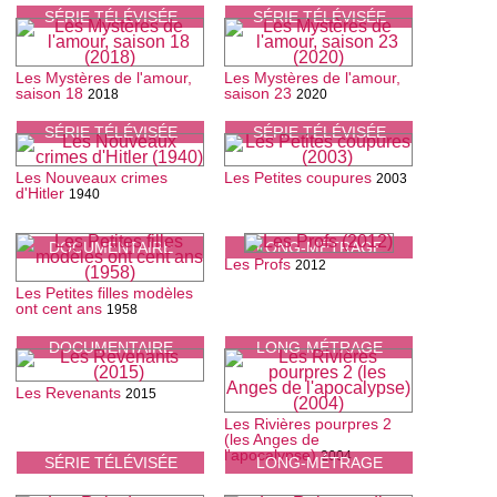
SÉRIE TÉLÉVISÉE
SÉRIE TÉLÉVISÉE
Les Mystères de l'amour,
Les Mystères de l'amour,
saison 18
saison 23
2018
2020
SÉRIE TÉLÉVISÉE
SÉRIE TÉLÉVISÉE
Les Nouveaux crimes
Les Petites coupures
2003
d'Hitler
1940
DOCUMENTAIRE
LONG-MÉTRAGE
Les Profs
2012
Les Petites filles modèles
ont cent ans
1958
DOCUMENTAIRE
LONG-MÉTRAGE
Les Revenants
2015
Les Rivières pourpres 2
(les Anges de
l'apocalypse)
2004
SÉRIE TÉLÉVISÉE
LONG-MÉTRAGE