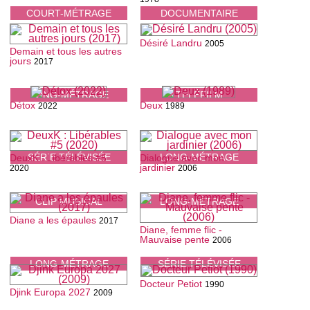
COURT-MÉTRAGE
DOCUMENTAIRE
Désiré Landru
2005
Demain et tous les autres
jours
2017
LONG-MÉTRAGE
TÉLÉFILM
Détox
Deux
2022
1989
SÉRIE TÉLÉVISÉE
LONG-MÉTRAGE
DeuxK : Libérables #5
Dialogue avec mon
jardinier
2020
2006
CLIP MUSICAL
LONG-MÉTRAGE
Diane a les épaules
2017
Diane, femme flic -
Mauvaise pente
2006
LONG-MÉTRAGE
SÉRIE TÉLÉVISÉE
Docteur Petiot
1990
Djink Europa 2027
2009