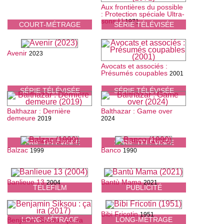
Aux frontières du possible
: Protection spéciale Ultra-
sons U
1971
COURT-MÉTRAGE
SÉRIE TÉLÉVISÉE
Avenir
2023
Avocats et associés :
Présumés coupables
2001
SÉRIE TÉLÉVISÉE
SÉRIE TÉLÉVISÉE
Balthazar : Dernière
Balthazar : Game over
demeure
2019
2024
SÉRIE TÉLÉVISÉE
SÉRIE TÉLÉVISÉE
Balzac
Banco
1999
1990
Banlieue 13
Bantù Mama
2004
2021
TÉLÉFILM
PUBLICITÉ
Bibi Fricotin
1951
LONG-MÉTRAGE
LONG-MÉTRAGE
Benjamin Siksou : ça ira