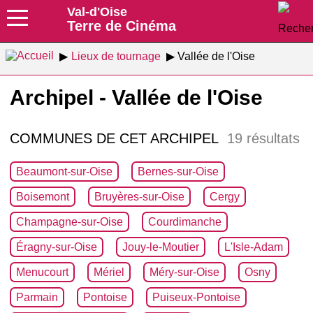
Val-d'Oise
Terre de Cinéma
Lieux de tournage
Vallée de l'Oise
Archipel - Vallée de l'Oise
COMMUNES DE CET ARCHIPEL
19 résultats
Beaumont-sur-Oise
Bernes-sur-Oise
Boisemont
Bruyères-sur-Oise
Cergy
Champagne-sur-Oise
Courdimanche
Éragny-sur-Oise
Jouy-le-Moutier
L'Isle-Adam
Menucourt
Mériel
Méry-sur-Oise
Osny
Parmain
Pontoise
Puiseux-Pontoise