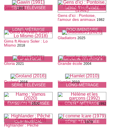
SÉRIE TÉLÉVISÉE
SÉRIE TÉLÉVISÉE
Gawin
1991
Gens d'ici : Pontoise,
l'amour des animaux
1982
LONG-MÉTRAGE
DOCUMENTAIRE
Gladiators
2025
Gims ft Alvaro Soler : Lo
Mismo
2018
CLIP MUSICAL
ÉMISSION TÉLÉVISÉE
Gloria
Grande école
2021
2004
Groland
Hamlet
2016
2010
SÉRIE TÉLÉVISÉE
LONG-MÉTRAGE
ÉMISSION TÉLÉVISÉE
COURT-MÉTRAGE
Hamo : Vamos
Hélène et les garçons
2020
1992
CLIP MUSICAL
SÉRIE TÉLÉVISÉE
I comme Icare
1979
Highlander : Pêché