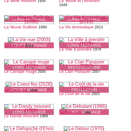
La Verte moisson
La Veuve et l'innocent
1959
1949
LONG-MÉTRAGE
LONG-MÉTRAGE
La Veuve Guillotin
La Vie domestique
1990
2013
COURT-MÉTRAGE
LONG-MÉTRAGE
La Vie nue
2003
La Ville à prendre
1979
LONG-MÉTRAGE
DOCUMENTAIRE
Le Canapé rouge
Le Clan Pasquier
2005
2007
COURT-MÉTRAGE
FEUILLETON
Le Coeur fou
2026
Le Coût de la vie
2003
LONG-MÉTRAGE
LONG-MÉTRAGE
Le Débutant
1986
Le Dandy mourant
1989