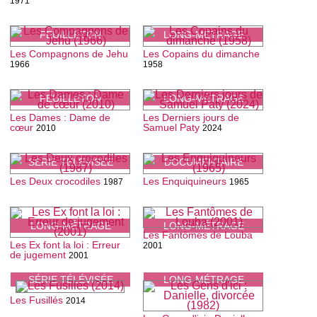
1971
FEUILLETON
LONG-MÉTRAGE
Les Compagnons de Jehu
Les Copains du dimanche
1966
1958
FEUILLETON
LONG-MÉTRAGE
Les Dames : Dame de
Les Derniers jours de
cœur
Samuel Paty
2010
2024
SÉRIE TÉLÉVISÉE
DOCUMENTAIRE
Les Deux crocodiles
Les Enquiquineurs
1987
1965
LONG-MÉTRAGE
LONG-MÉTRAGE
Les Fantômes de Louba
Les Ex font la loi : Erreur
2001
de jugement
2001
SÉRIE TÉLÉVISÉE
LONG-MÉTRAGE
Les Fusillés
2014