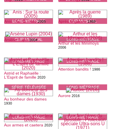
LONG-MÉTRAGE
CLIP MUSICAL
Anis : Sur la route
Après la guerre
2005
1989
CLIP MUSICAL
LONG-MÉTRAGE
Arsène Lupin
2004
Arthur et les Minimoys
2006
LONG-MÉTRAGE
LONG-MÉTRAGE
Attention bandits !
1986
Astrid et Raphaëlle :
L'Esprit de famille
2020
SÉRIE TÉLÉVISÉE
LONG-MÉTRAGE
Aurore
2016
Au bonheur des dames
1930
LONG-MÉTRAGE
LONG-MÉTRAGE
Aux armes et caetera
2020