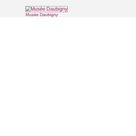
Musée Daubigny
⌖ Auvers-sur-Oise
Musée de l'absinthe
⌖ Auvers-sur-Oise
Château d'Auvers-sur-Oise
⌖ Auvers-sur-Oise
Maison du Docteur Gachet
⌖ Auvers-sur-Oise