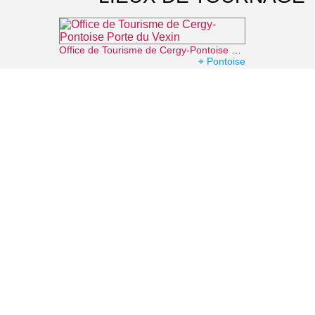
Office de Tourisme de Cergy-Pontoise Porte du Vexin
⌖ Pontoise
Office de Tourisme de L'Isle-Adam, la Vallée de l'Oise et les 3 Forêts
⌖ L'Isle-Adam
Musée Jean Gabin
⌖ Mériel
Promenade des Deux-Bois