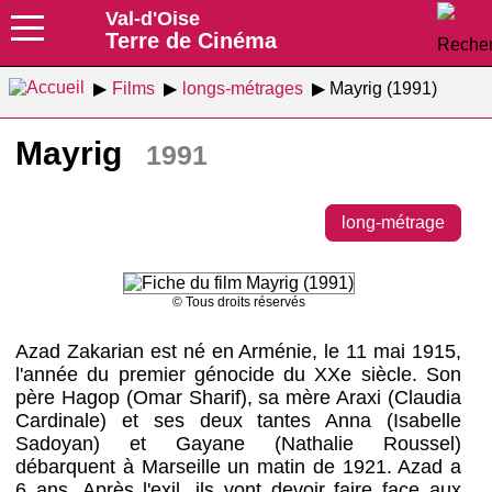
Val-d'Oise
Terre de Cinéma
Films
longs-métrages
Mayrig (1991)
Mayrig
1991
long-métrage
© Tous droits réservés
Azad Zakarian est né en Arménie, le 11 mai 1915,
l'année du premier génocide du XXe siècle. Son
père Hagop (Omar Sharif), sa mère Araxi (Claudia
Cardinale) et ses deux tantes Anna (Isabelle
Sadoyan) et Gayane (Nathalie Roussel)
débarquent à Marseille un matin de 1921. Azad a
6 ans. Après l'exil, ils vont devoir faire face aux