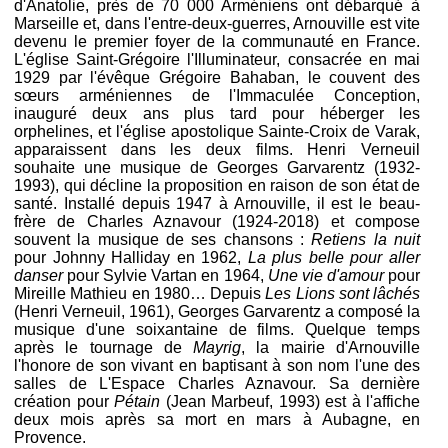
d'Anatolie, près de 70 000 Arméniens ont débarqué à
Marseille et, dans l'entre-deux-guerres, Arnouville est vite
devenu le premier foyer de la communauté en France.
L'église Saint-Grégoire l'Illuminateur, consacrée en mai
1929 par l'évêque Grégoire Bahaban, le couvent des
sœurs arméniennes de l'Immaculée Conception,
inauguré deux ans plus tard pour héberger les
orphelines, et l'église apostolique Sainte-Croix de Varak,
apparaissent dans les deux films. Henri Verneuil
souhaite une musique de Georges Garvarentz (1932-
1993), qui décline la proposition en raison de son état de
santé. Installé depuis 1947 à Arnouville, il est le beau-
frère de Charles Aznavour (1924-2018) et compose
souvent la musique de ses chansons :
Retiens la nuit
pour Johnny Halliday en 1962,
La plus belle pour aller
danser
pour Sylvie Vartan en 1964,
Une vie d'amour
pour
Mireille Mathieu en 1980… Depuis
Les Lions sont lâchés
(Henri Verneuil, 1961), Georges Garvarentz a composé la
musique d'une soixantaine de films. Quelque temps
après le tournage de
Mayrig
, la mairie d'Arnouville
l'honore de son vivant en baptisant à son nom l'une des
salles de L'Espace Charles Aznavour. Sa dernière
création pour
Pétain
(Jean Marbeuf, 1993) est à l'affiche
deux mois après sa mort en mars à Aubagne, en
Provence.