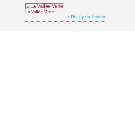
La Vallée Verte
⌖ Roissy-en-France
Office de Tourisme Grand Roissy
⌖ Roissy-en-France
Musée national de La Renaissance
⌖ Écouen
Les guides du Parc Naturel Régional Oise Pays de France
⌖ Luzarches