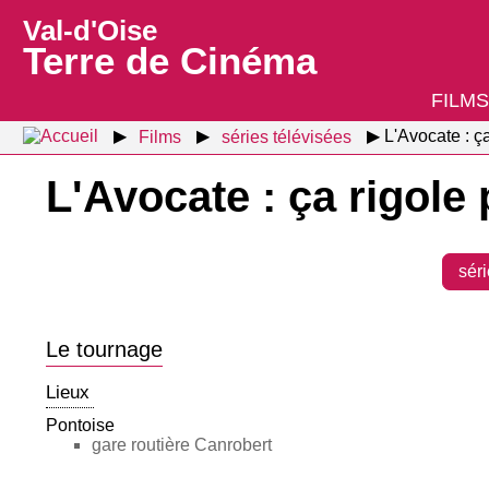
Val-d'Oise
Terre de Cinéma
FILMS
Films
séries télévisées
L'Avocate : ç
L'Avocate : ça rigole
séri
Le tournage
Lieux
Pontoise
gare routière Canrobert