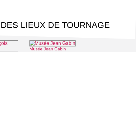
 DES LIEUX DE TOURNAGE
Musée Jean Gabin
⌖ Mériel
itterrand
⌖ Cergy