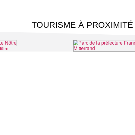
TOURISME À PROXIMITÉ
Nôtre
⌖ Saint-Ouen-l'Aumône
Parc de la préfecture François M
 CINÉMA
TOURISME
Auvers sur Oise
LITÉS
Rives de Seine - Vallée de Montmorency