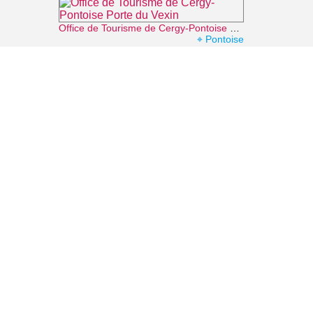
Office de Tourisme de Cergy-Pontoise Porte du Vexin
⌖ Pontoise
Promenade des Deux-Bois
⌖ Cergy
Belvédère des Toupets
⌖ Vauréal
Office de Tourisme de L'Isle-Adam, la Vallée de l'Oise et les 3 Forêts
⌖ L'Isle-Adam