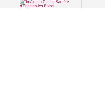
Théâtre du Casino Barrière d'Enghien-les-Bains
⌖ Enghien-les-Bains
Casino Barrière d'Enghien-les-Bains
⌖ Enghien-les-Bains
Office de Tourisme d'Enghien-les-Bains
⌖ Enghien-les-Bains
La forêt augmentée