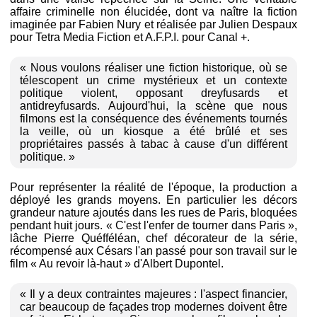
affaire criminelle non élucidée, dont va naître la fiction
imaginée par Fabien Nury et réalisée par Julien Despaux
pour Tetra Media Fiction et A.F.P.I. pour Canal +.
« Nous voulons réaliser une fiction historique, où se
télescopent un crime mystérieux et un contexte
politique violent, opposant dreyfusards et
antidreyfusards. Aujourd'hui, la scène que nous
filmons est la conséquence des événements tournés
la veille, où un kiosque a été brûlé et ses
propriétaires passés à tabac à cause d'un différent
politique. »
Pour représenter la réalité de l'époque, la production a
déployé les grands moyens. En particulier les décors
grandeur nature ajoutés dans les rues de Paris, bloquées
pendant huit jours. « C'est l'enfer de tourner dans Paris »,
lâche Pierre Quéfféléan, chef décorateur de la série,
récompensé aux Césars l'an passé pour son travail sur le
film « Au revoir là-haut » d'Albert Dupontel.
« Il y a deux contraintes majeures : l'aspect financier,
car beaucoup de façades trop modernes doivent être