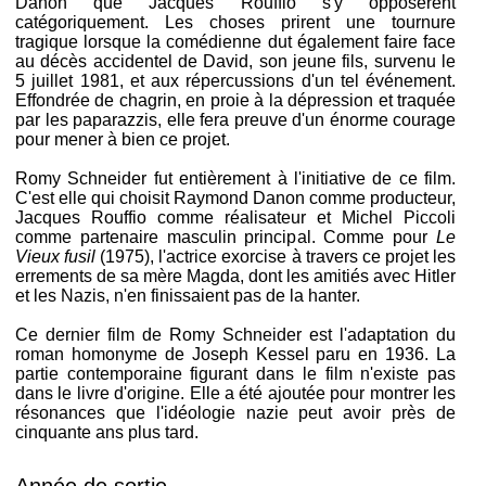
Danon que Jacques Rouffio s'y opposèrent
catégoriquement. Les choses prirent une tournure
tragique lorsque la comédienne dut également faire face
au décès accidentel de David, son jeune fils, survenu le
5 juillet 1981, et aux répercussions d'un tel événement.
Effondrée de chagrin, en proie à la dépression et traquée
par les paparazzis, elle fera preuve d'un énorme courage
pour mener à bien ce projet.
Romy Schneider fut entièrement à l'initiative de ce film.
C'est elle qui choisit Raymond Danon comme producteur,
Jacques Rouffio comme réalisateur et Michel Piccoli
comme partenaire masculin principal. Comme pour
Le
Vieux fusil
(1975), l'actrice exorcise à travers ce projet les
errements de sa mère Magda, dont les amitiés avec Hitler
et les Nazis, n'en finissaient pas de la hanter.
Ce dernier film de Romy Schneider est l'adaptation du
roman homonyme de Joseph Kessel paru en 1936. La
partie contemporaine figurant dans le film n'existe pas
dans le livre d'origine. Elle a été ajoutée pour montrer les
résonances que l'idéologie nazie peut avoir près de
cinquante ans plus tard.