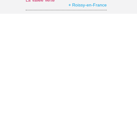
La Vallée Verte
⌖ Roissy-en-France
Office de Tourisme Grand Roissy
⌖ Roissy-en-France
Archéa, musée archéologique
⌖ Louvres
Abbaye de Royaumont
⌖ Asnières-sur-Oise