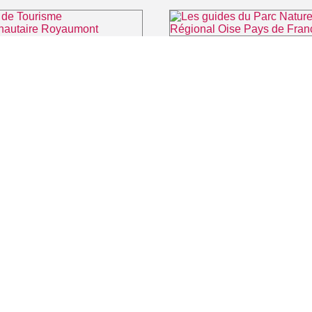
⌖ 
Office de Tourisme Communautaire Royaumont Carnelle Pays de France
⌖ Asnières-sur-Oise
 CINÉMA
TOURISME
Auvers sur Oise
LITÉS
Rives de Seine - Vallée de Montmorency
Roissy - Carnelle
Vallée de l'Oise
Vexin
CONTACT