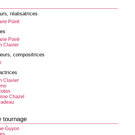
urs, réalisatrices
rie Poiré
tes
rie Poiré
n Clavier
eurs, compositrices
i
actrices
n Clavier
eno
Robin
nne Chazel
Nadeau
e tournage
he-Guyon
hes