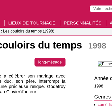
LIEUX DE TOURNAGE
PERSONNALITÉS
 : Les couloirs du temps (1998)
 couloirs du temps
1998
long-métrage
e à célébrer son mariage avec
Année d
e duc, son père, interrompt la
'une précieuse relique. Godefroy
1998
n Clavier)l'auteur...
Genres
comédi