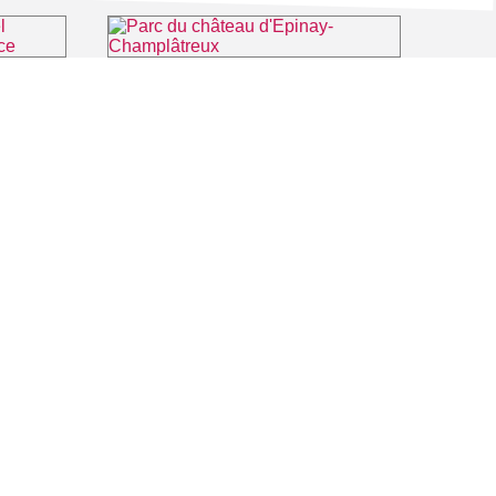
Les guides du Parc Naturel Régional Oise Pays de France
Parc du château d'Epinay-Champlâtreux
Luzarches
⌖ Épinay-Champlâtreux