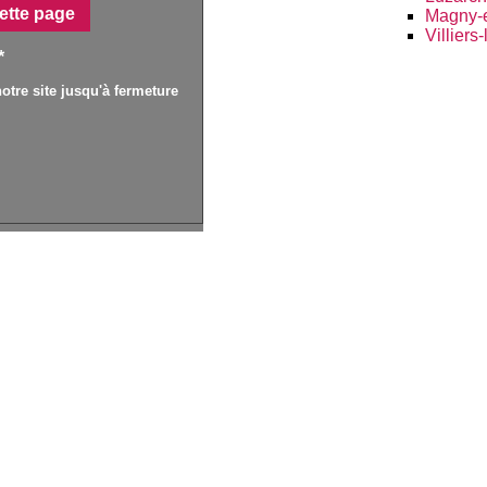
ette page
Magny-
Villiers
*
otre site jusqu'à fermeture