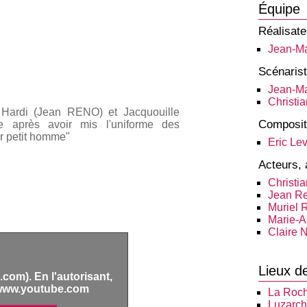
Équipe
Réalisate
Jean-Ma
Scénaris
Jean-Ma
Christia
e Hardi (Jean RENO) et Jacquouille
Composit
 après avoir mis l'uniforme des
r petit homme"
Eric Lev
Acteurs, 
Christia
Jean R
Muriel 
Marie-A
Claire 
Lieux d
com). En l'autorisant,
www.youtube.com
La Roc
Luzarc