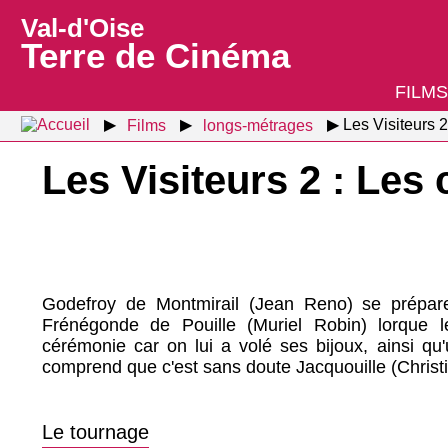
Val-d'Oise
Terre de Cinéma
FILMS
Films
longs-métrages
Les Visiteurs 2
Les Visiteurs 2 : Les
Godefroy de Montmirail (Jean Reno) se prépar
Frénégonde de Pouille (Muriel Robin) lorque l
cérémonie car on lui a volé ses bijoux, ainsi qu
comprend que c'est sans doute Jacquouille (Christia
Le tournage