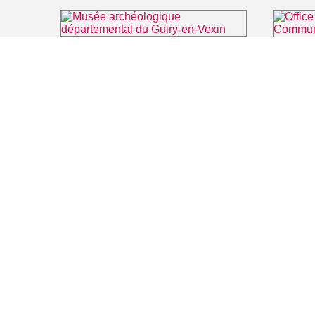
Musée archéologique départemental du Guiry-en-Vexin
⌖ Guiry-en-Vexin
FILMS
SALLES DE
Recherche thématique
PERSONNA
Recherche avancée
ARTICLES
LIEUX DE TOURNAGE
Auvers sur Oise
Rives de Seine - Vallée de Montmorency
Roissy - Carnelle
Vallée de l'Oise
Vexin