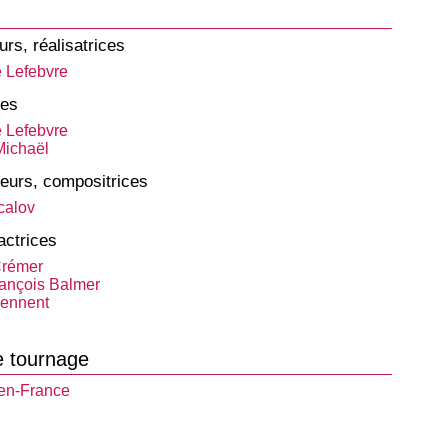
urs, réalisatrices
e Lefebvre
tes
e Lefebvre
ichaël
eurs, compositrices
calov
actrices
Crémer
ançois Balmer
ennent
e tournage
en-France