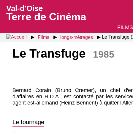
Val-d'Oise
Terre de Cinéma
FILMS
Films
longs-métrages
Le Transfuge 
Le Transfuge
1985
Bernard Corain (Bruno Cremer), un chef d'en
d'affaires en R.D.A., est contacté par les servic
agent est-allemand (Heinz Bennent) à quitter l'Alle
Le tournage