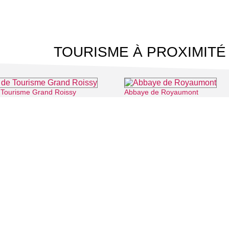
TOURISME À PROXIMITÉ
e Tourisme Grand Roissy
Abbaye de Royaumont
⌖ Roissy-en-France
⌖ Asnière
 CINÉMA
TOURISME
Auvers sur Oise