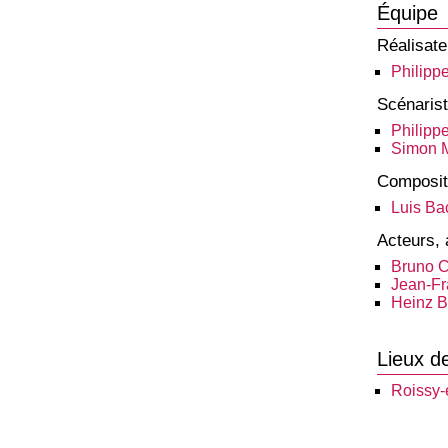
Équipe
Réalisate
Philipp
Scénaris
Philipp
Simon M
Composit
Luis Ba
Acteurs, 
Bruno 
Jean-Fr
Heinz B
Lieux d
Roissy-