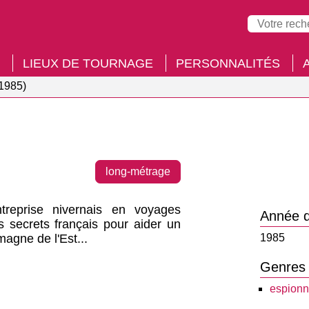
LIEUX DE TOURNAGE
PERSONNALITÉS
(1985)
long-métrage
treprise nivernais en voyages
Année d
es secrets français pour aider un
magne de l'Est...
1985
Genres
espion