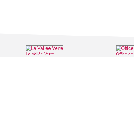
La Vallée Verte
Office d
⌖ Roissy-en-France
FILMS
SALLES DE
Recherche thématique