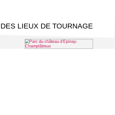
 DES LIEUX DE TOURNAGE
s-sur-Oise
Parc du château d'Epinay-Champlâtreux
⌖ Épinay-Champlâtreux