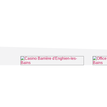
Casino Barrière d'Enghien-les-Bains
Office de
⌖ Enghien-les-Bains