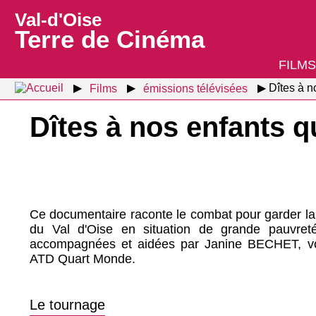
Val-d'Oise
Terre de Cinéma
FILMS
Films
émissions télévisées
Dîtes à 
Dîtes à nos enfants
Ce documentaire raconte le combat pour garder la t
du Val d'Oise en situation de grande pauvret
accompagnées et aidées par Janine BECHET, vol
ATD Quart Monde.
Le tournage