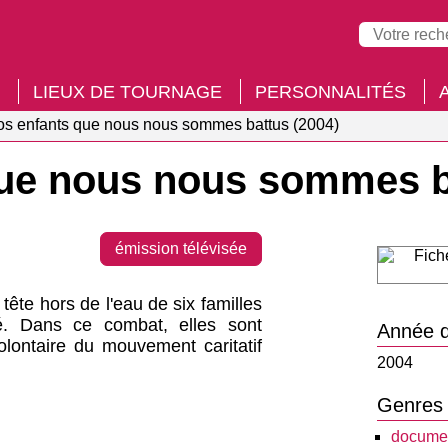
LIEUX DE TOURNAGE
PERSONNALITÉS
nos enfants que nous nous sommes battus (2004)
 que nous nous sommes 
émission télévisée
ête hors de l'eau de six familles
é. Dans ce combat, elles sont
Année d
ontaire du mouvement caritatif
2004
Genres
documen