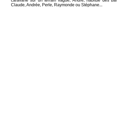
caravane sur un terrain vague, André, habitué des bar
Claude, Andrée, Perle, Raymonde ou Stéphane...