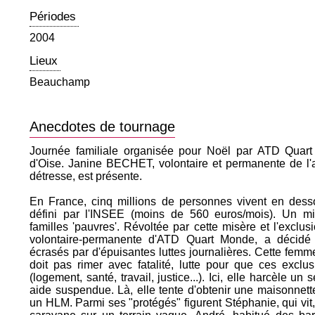
Périodes
2004
Lieux
Beauchamp
Anecdotes de tournage
Journée familiale organisée pour Noël par ATD Qua
d'Oise. Janine BECHET, volontaire et permanente de l'
détresse, est présente.
En France, cinq millions de personnes vivent en dess
défini par l'INSEE (moins de 560 euros/mois). Un mil
familles 'pauvres'. Révoltée par cette misère et l'exclu
volontaire-permanente d'ATD Quart Monde, a décidé
écrasés par d'épuisantes luttes journalières. Cette fem
doit pas rimer avec fatalité, lutte pour que ces excl
(logement, santé, travail, justice...). Ici, elle harcèle un 
aide suspendue. Là, elle tente d'obtenir une maisonnette 
un HLM. Parmi ses "protégés" figurent Stéphanie, qui vi