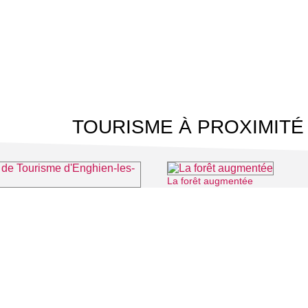
TOURISME À PROXIMITÉ
La forêt augmentée
⌖ Mon
 Tourisme d'Enghien-les-Bains
⌖ Enghien-les-Bains