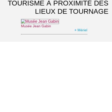
TOURISME À PROXIMITÉ DES
LIEUX DE TOURNAGE
Musée Jean Gabin
⌖ Mériel
Marais de Stors
⌖ Mériel
Domaine de Villarceaux
⌖ Chaussy