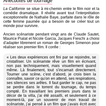
Anecdotes de tournage
La Californie
se situe à mi-chemin entre le film noir et la
comédie dramatique. Il révèle avant tout l'interprétation
exceptionnelle de Nathalie Baye, parfaite dans le rôle de
cette femme paumée qui a besoin de se créer tout un
monde pour survivre.
Ancien scénariste pendant vingt ans de Claude Sautet,
Maurice Pialat et Nicole Garcia, Jacques Fieschi a choisi
d'adapter librement un roman de Georges Simenon pour
réaliser son premier film. Il confie :
« Les deux expériences ont fini par se rejoindre, se
cristalliser. Un scénariste rêve un film en écrivant,
non pas techniquement, mais visuellement quand
même. Là finalement, tout s'incarnait directement.
Tourner une scène, c'est d'abord, je crois bien la
connaître, savoir ce qu'on en attend, ses respirations,
ses silences ses arêtes. Il faut garder le cap, ne pas
se perdre dans le torrent du tournage, du temps
compté. En travaillant les premiers jours dans le
décor de la villa, j'ai été assailli, et seulement à ce
moment-là, par un souvenir de mon travail de
scénariste, j'ai pensé à un film que j'avais écrit avec