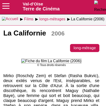
Val-d'Oise
Terre de Cinéma
Films
longs-métrages
La Californie (2006)
La Californie
2006
long-métrage
© Tous droits réservés
Mirko (Roschdy Zem) et Stefan (Rasha Bukvic),
deux exilés venus de l'Est, inséparables, se
retrouvent sur la Côte d'Azur. À la sortie d'une
discothèque, ils rencontrent Maguy (Nathalie
Baye), une femme qui sort et boit beaucoup, qui
claque beaucoup d'argent. Maguy prend Mirko et
Stefan à son service, dans sa luxueuse villa.