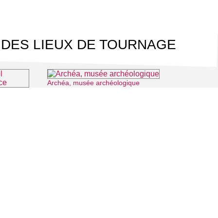
 DES LIEUX DE TOURNAGE
Archéa, musée archéologique
⌖ Louvres
Les guides du Parc Naturel Régional Oise Pays de France
Luzarches