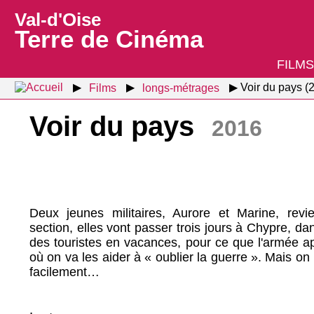
Val-d'Oise
Terre de Cinéma
FILMS
Films
longs-métrages
Voir du pays (
Voir du pays
2016
Deux jeunes militaires, Aurore et Marine, revi
section, elles vont passer trois jours à Chypre, dan
des touristes en vacances, pour ce que l'armée a
où on va les aider à « oublier la guerre ». Mais on 
facilement…