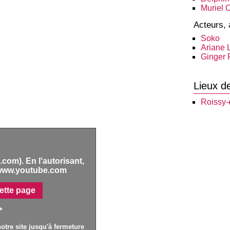
Muriel 
Acteurs, 
Soko
Ariane 
Ginger
Lieux d
Roissy-
com). En l'autorisant,
www.youtube.com
ette page
*
otre site jusqu'à fermeture