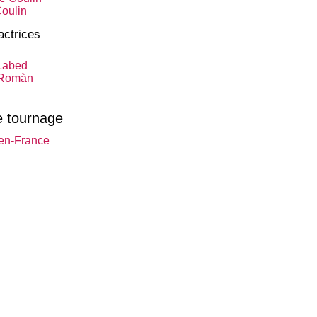
Coulin
actrices
Labed
 Romàn
e tournage
en-France