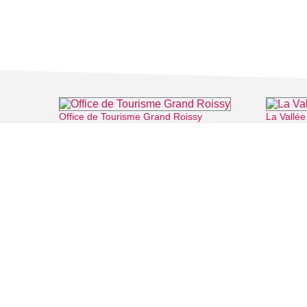
Office de Tourisme Grand Roissy
La Vallée
⌖ Roissy-en-France
FILMS
SALLES DE
Recherche thématique