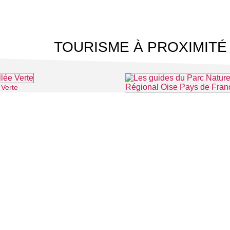
TOURISME À PROXIMITÉ
 Verte
⌖ Roissy-en-France
⌖ 
 CINÉMA
TOURISME
Auvers sur Oise