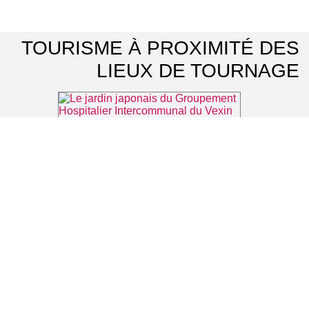
TOURISME À PROXIMITÉ DES
LIEUX DE TOURNAGE
Le jardin japonais du Groupement Hospitalier Intercommunal du Vexin
⌖ Aincourt
Domaine de Villarceaux
⌖ Chaussy
Château d'Ambleville
⌖ Ambleville