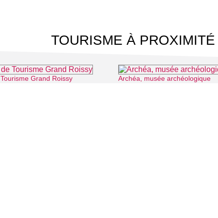
TOURISME À PROXIMITÉ
e Tourisme Grand Roissy
Archéa, musée archéologique
⌖ Roissy-en-France
 CINÉMA
TOURISME
Auvers sur Oise
LITÉS
Rives de Seine - Vallée de Montmorency