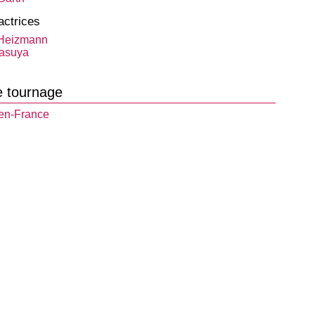
actrices
 Heizmann
asuya
e tournage
en-France