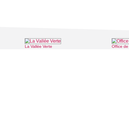
La Vallée Verte
Office d
⌖ Roissy-en-France
FILMS
SALLES DE
Recherche thématique
PERSONNA
Recherche avancée