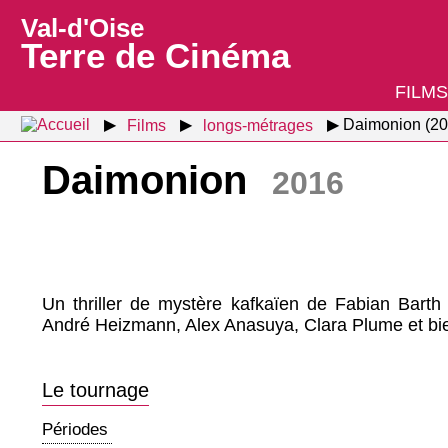
Val-d'Oise
Terre de Cinéma
FILMS
Films
longs-métrages
Daimonion (20
Daimonion
2016
Un thriller de mystère kafkaïen de Fabian Bart
André Heizmann, Alex Anasuya, Clara Plume et bie
Le tournage
Périodes