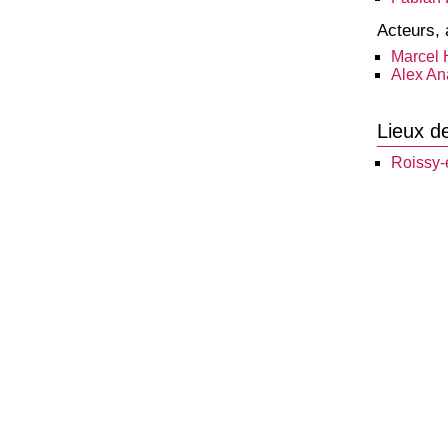
Acteurs, 
Marcel
Alex An
Lieux d
Roissy-