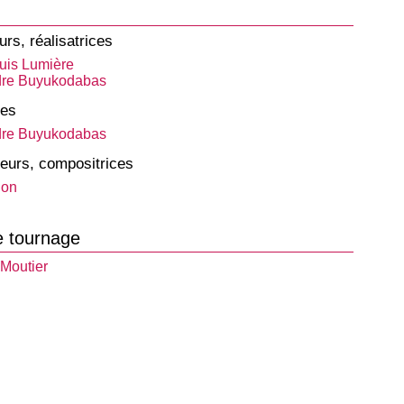
urs, réalisatrices
is Lumière
dre Buyukodabas
tes
dre Buyukodabas
eurs, compositrices
don
e tournage
-Moutier