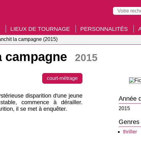
LIEUX DE TOURNAGE
PERSONNALITÉS
anchit la campagne (2015)
 la campagne
2015
court-métrage
stérieuse disparition d'une jeune
Année d
stable, commence à dérailler.
ition, il se met à enquêter.
2015
Genres
thriller