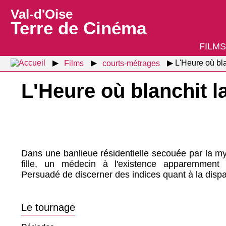
Val-d'Oise
Terre de Cinéma
FILMS
Films
courts-métrages
L'Heure où bl
L'Heure où blanchit
Dans une banlieue résidentielle secouée par la my
fille, un médecin à l'existence apparemment 
Persuadé de discerner des indices quant à la dispar
Le tournage