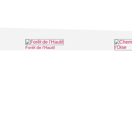
Forêt de l'Hautil
⌖ Jouy-le-Moutier
Chemin d
FILMS
SALLES DE
Recherche thématique
PERSONNA
Recherche avancée