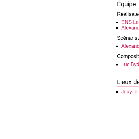
Équipe
Réalisate
ENS Lou
Alexan
Scénaris
Alexan
Composit
Luc By
Lieux d
Jouy-le