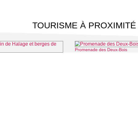
TOURISME À PROXIMITÉ
Promenade des Deux-Bois
e Halage et berges de l'Oise
⌖ Éragny-sur-Oise
 CINÉMA
TOURISME
Auvers sur Oise
LITÉS
Rives de Seine - Vallée de Montmorency