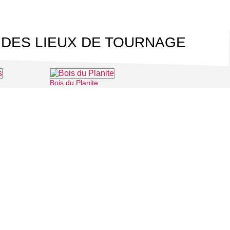
 DES LIEUX DE TOURNAGE
Bois du Planite
⌖ Cergy
⌖ Puiseux-Pontoise