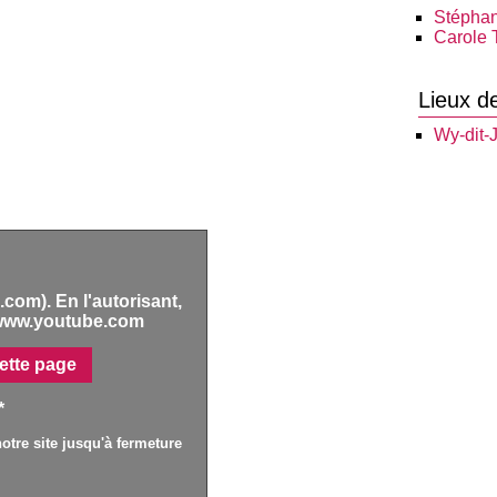
Stéphan
Carole T
Lieux d
Wy-dit-J
com). En l'autorisant,
www.youtube.com
ette page
*
otre site jusqu'à fermeture