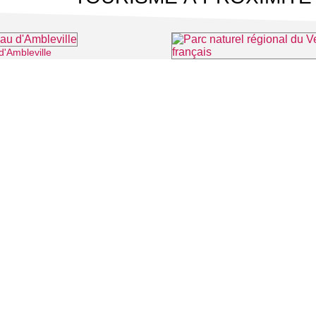
d'Ambleville
⌖ Ambleville
Parc naturel régional du Vexin f
⌖ Thé
 CINÉMA
TOURISME
Auvers sur Oise
LITÉS
Rives de Seine - Vallée de Montmorency
Roissy - Carnelle
Vallée de l'Oise
Vexin
CONTACT