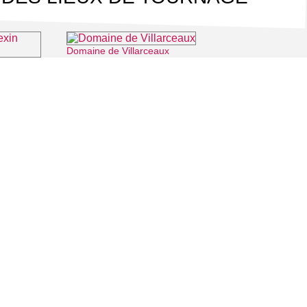
Domaine de Villarceaux
⌖ Chaussy
rançais
méricourt