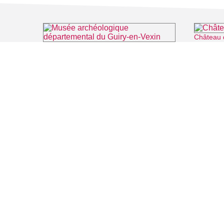
Château 
Musée archéologique départemental du Guiry-en-Vexin
⌖ Guiry-en-Vexin
FILMS
SALLES DE
Recherche thématique
PERSONNA
Recherche avancée
ARTICLES
LIEUX DE TOURNAGE
Auvers sur Oise
Rives de Seine - Vallée de Montmorency
Roissy - Carnelle