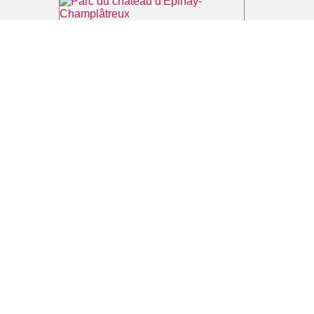
Parc du château d'Epinay-Champlâtreux
⌖ Épinay-Champlâtreux
Office de Tourisme Grand Roissy
⌖ Roissy-en-France
Les guides du Parc Naturel Régional Oise Pays de France
⌖ Luzarches
Parc naturel régional Oise-Pays de France
⌖ Luzarches