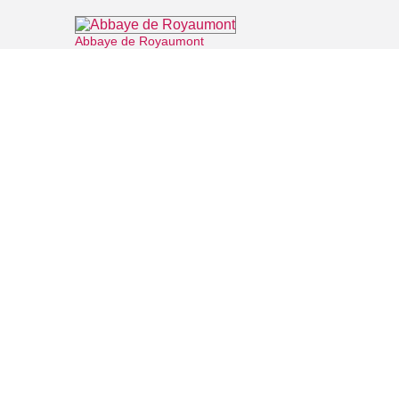
Abbaye de Royaumont
⌖ Asnières-sur-Oise
Office de Tourisme Communautaire Royaumont Carnelle Pays de France
⌖ Asnières-sur-Oise
La Vallée Verte
⌖ Roissy-en-France