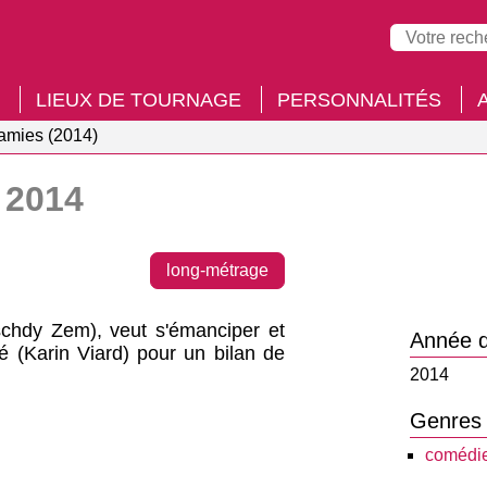
LIEUX DE TOURNAGE
PERSONNALITÉS
e amies (2014)
2014
long-métrage
chdy Zem), veut s'émanciper et
Année d
é (Karin Viard) pour un bilan de
2014
Genres
comédi