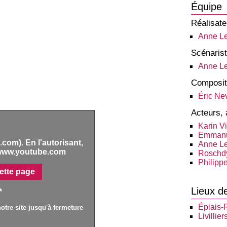
Équipe
Réalisate
Anne L
Scénaris
Anne L
Composit
Éric Ne
Acteurs, 
Karin V
Emmanu
com). En l'autorisant,
Anne L
www.youtube.com
Roschd
Philipp
ette page
Lieux d
*
Épiais-
otre site jusqu'à fermeture
Livillier