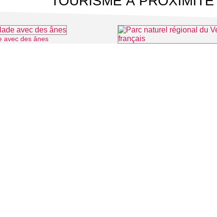
TOURISME À PROXIMITÉ
e avec des ânes
⌖ Longuesse
Parc naturel régional du Vexin f
⌖ Thé
 CINÉMA
TOURISME
Auvers sur Oise
LITÉS
Rives de Seine - Vallée de Montmorency
Roissy - Carnelle
Vallée de l'Oise
Vexin
CONTACT