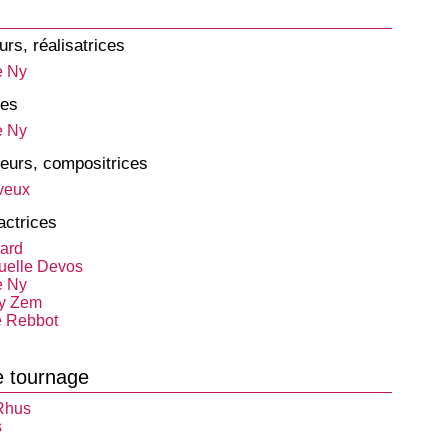
urs, réalisatrices
e Ny
tes
e Ny
eurs, compositrices
veux
actrices
iard
elle Devos
e Ny
y Zem
e Rebbot
e tournage
Rhus
s