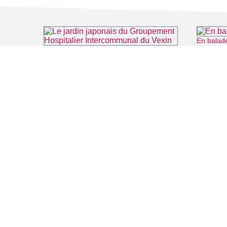
En balad
Le jardin japonais du Groupement Hospitalier Intercommunal du Vexin
⌖ Aincourt
FILMS
SALLES DE
Recherche thématique
PERSONNA
Recherche avancée
ARTICLES
LIEUX DE TOURNAGE
Auvers sur Oise
Rives de Seine - Vallée de Montmorency
Roissy - Carnelle