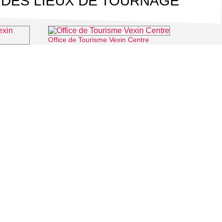
 DES LIEUX DE TOURNAGE
Office de Tourisme Vexin Centre
⌖ Marines
rançais
méricourt