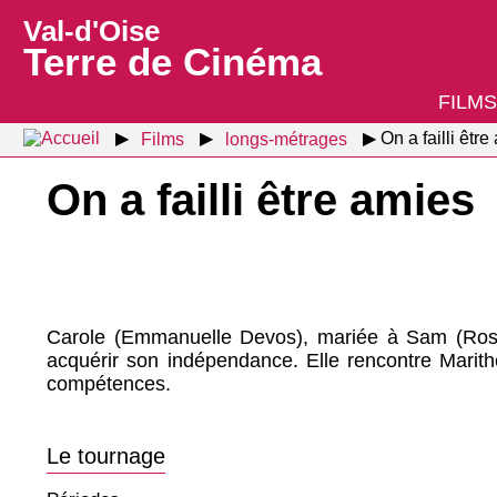
Val-d'Oise
Terre de Cinéma
FILMS
Films
longs-métrages
On a failli êtr
On a failli être amies
Carole (Emmanuelle Devos), mariée à Sam (Ros
acquérir son indépendance. Elle rencontre Marith
compétences.
Le tournage