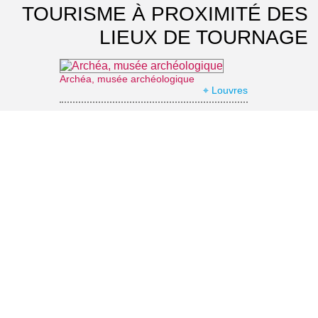
TOURISME À PROXIMITÉ DES
LIEUX DE TOURNAGE
Archéa, musée archéologique
⌖ Louvres
Parc du château d'Epinay-Champlâtreux
⌖ Épinay-Champlâtreux
Office de Tourisme Grand Roissy
⌖ Roissy-en-France