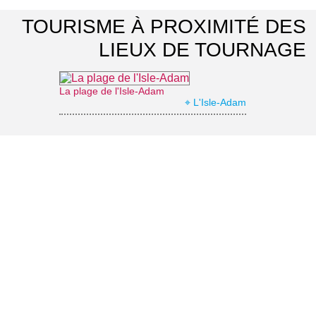
TOURISME À PROXIMITÉ DES
LIEUX DE TOURNAGE
La plage de l'Isle-Adam
⌖ L'Isle-Adam
Parc Le Nôtre
⌖ Saint-Ouen-l'Aumône
Office de Tourisme de Cergy-Pontoise Porte du Vexin
⌖ Pontoise