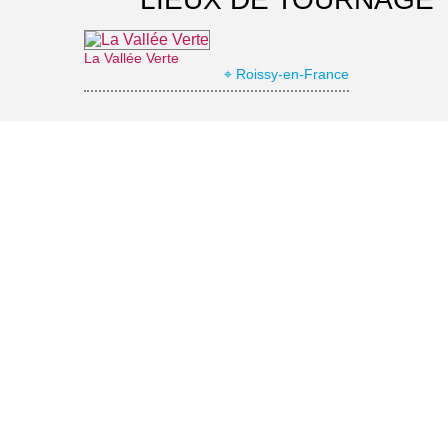
La Vallée Verte
⌖ Roissy-en-France
Office de Tourisme Grand Roissy
⌖ Roissy-en-France
Parc naturel régional Oise-Pays de France
⌖ Luzarches