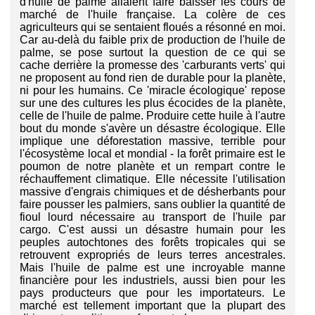
d'huile de palme allaient faire baisser les cours de
marché de l'huile française. La colère de ces
agriculteurs qui se sentaient floués a résonné en moi.
Car au-delà du faible prix de production de l'huile de
palme, se pose surtout la question de ce qui se
cache derrière la promesse des 'carburants verts' qui
ne proposent au fond rien de durable pour la planète,
ni pour les humains. Ce 'miracle écologique' repose
sur une des cultures les plus écocides de la planète,
celle de l'huile de palme. Produire cette huile à l'autre
bout du monde s'avère un désastre écologique. Elle
implique une déforestation massive, terrible pour
l'écosystème local et mondial - la forêt primaire est le
poumon de notre planète et un rempart contre le
réchauffement climatique. Elle nécessite l'utilisation
massive d'engrais chimiques et de désherbants pour
faire pousser les palmiers, sans oublier la quantité de
fioul lourd nécessaire au transport de l'huile par
cargo. C'est aussi un désastre humain pour les
peuples autochtones des forêts tropicales qui se
retrouvent expropriés de leurs terres ancestrales.
Mais l'huile de palme est une incroyable manne
financière pour les industriels, aussi bien pour les
pays producteurs que pour les importateurs. Le
marché est tellement important que la plupart des