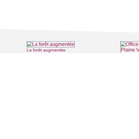
La forêt augmentée
⌖ Montmorency
FILMS
SALLES DE
Recherche thématique
PERSONNA
Recherche avancée