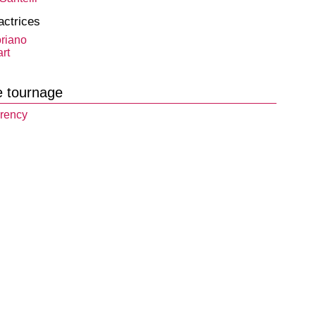
actrices
riano
rt
e tournage
rency