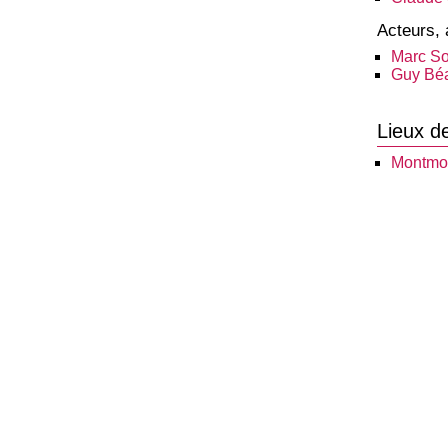
Acteurs, 
Marc So
Guy Béa
Lieux d
Montmo