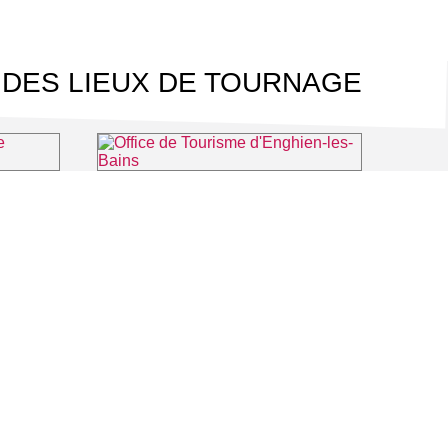
 DES LIEUX DE TOURNAGE
Théâtre du Casino Barrière d'Enghien-les-Bains
Office de Tourisme d'Enghien-les-Bains
les-Bains
⌖ Enghien-les-Bains