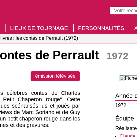
LIEUX DE TOURNAGE
PERSONNALITÉS
livres : les contes de Perrault (1972)
 contes de Perrault
1972
émission télévisée
ois célèbres contes de Charles
Année d
 Petit Chaperon rouge". Cette
ques scénarisés lus et joués par
1972
rviews de Marc Soriano et de Guy
Équipe
'un petit chaperon rouge dans les
imés et des gravures.
Réalisate
Claude 