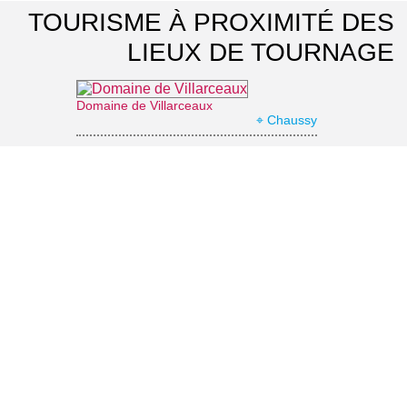
TOURISME À PROXIMITÉ DES
LIEUX DE TOURNAGE
Domaine de Villarceaux
⌖ Chaussy
Parc naturel régional du Vexin français
⌖ Théméricourt
Château d'Ambleville
⌖ Ambleville