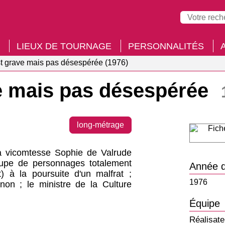
LIEUX DE TOURNAGE
PERSONNALITÉS
st grave mais pas désespérée (1976)
ve mais pas désespérée
long-métrage
la vicomtesse Sophie de Valrude
oupe de personnages totalement
Année d
t) à la poursuite d'un malfrat ;
1976
on ; le ministre de la Culture
Équipe
Réalisate