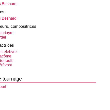
s Besnard
tes
s Besnard
eurs, compositrices
ourtayre
del
actrices
e Lefebvre
Pacôme
errault
Prévost
e tournage
ourt