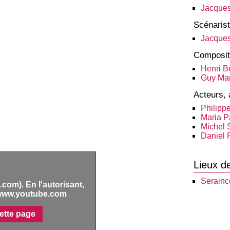
Jacque
Scénaris
Jacque
Composit
Henri B
Guy Mar
Acteurs, 
Philipp
Maria 
Michel S
Daniel 
Lieux d
Serainc
com). En l'autorisant,
www.youtube.com
ette page