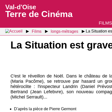
Val-d'Oise
Terre de Cinéma
FILMS
Films
longs-métrages
La Situation e
La Situation est gra
C'est le réveillon de Noël. Dans le château de 
(Maria Pacôme), se retrouve par hasard un gr
hétéroclite : l'inspecteur Landrin (Daniel Prévos
Bertrand (Jean Lefebvre), son nouveau compagn
(Michel Serrault)...
D'après la pièce de Pierre Germont