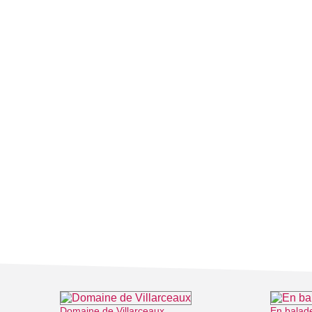
Domaine de Villarceaux
En balad