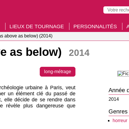
LIEUX DE TOURNAGE
PERSONNALITÉS
s above as below) (2014)
e as below)
2014
long-métrage
chéologie urbaine à Paris, veut
Année d
rmer un élément clé du passé de
x, elle décide de se rendre dans
2014
se révèle plus dangereuse que
Genres
horreur