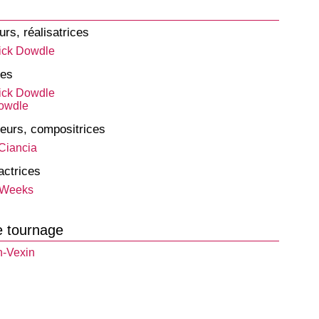
urs, réalisatrices
ick Dowdle
tes
ick Dowdle
owdle
eurs, compositrices
Ciancia
actrices
 Weeks
e tournage
n-Vexin