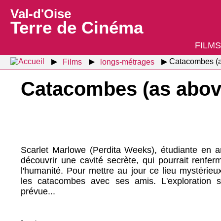
Val-d'Oise
Terre de Cinéma
FILMS
Films
longs-métrages
Catacombes (a
Catacombes (as abov
Scarlet Marlowe (Perdita Weeks), étudiante en ar
découvrir une cavité secrète, qui pourrait renfe
l'humanité. Pour mettre au jour ce lieu mystérieu
les catacombes avec ses amis. L'exploration 
prévue...