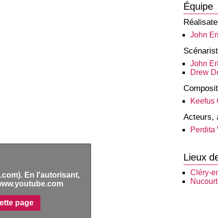
Équipe
Réalisate
John Er
Scénaris
John Er
Drew D
Composit
Keefus 
Acteurs, 
Perdita
Lieux d
Cléry-e
com). En l'autorisant,
Nucourt
www.youtube.com
ette page