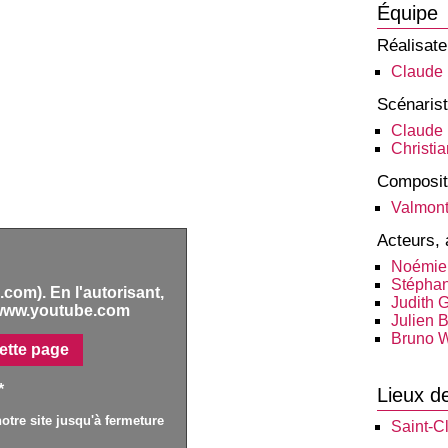
Équipe
Réalisate
Claude 
Scénaris
Claude 
Christi
Composit
Valmon
Acteurs, 
Noémie
Stéphan
com). En l'autorisant,
Judith 
www.youtube.com
Julien 
Bruno W
ette page
*
Lieux d
otre site jusqu'à fermeture
Saint-Cl