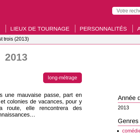
LIEUX DE TOURNAGE
PERSONNALITÉS
t trois (2013)
s
2013
long-métrage
ans une mauvaise passe, part en
Année d
x et colonies de vacances, pour y
a route, elle rencontrera des
2013
connaissances…
Genres
comédi