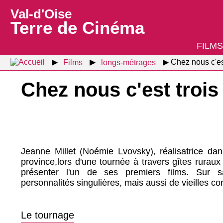
Val-d'Oise
Terre de Cinéma
FILMS
Films
longs-métrages
Chez nous c'es
Chez nous c'est troi
Jeanne Millet (Noémie Lvovsky), réalisatrice d
province,lors d'une tournée à travers gîtes rurau
présenter l'un de ses premiers films. Sur s
personnalités singulières, mais aussi de vieilles 
Le tournage