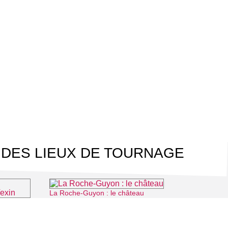
 DES LIEUX DE TOURNAGE
La Roche-Guyon : le château
⌖ La Roche-Guyon
Musée archéologique départemental du Guiry-en-Vexin
-en-Vexin