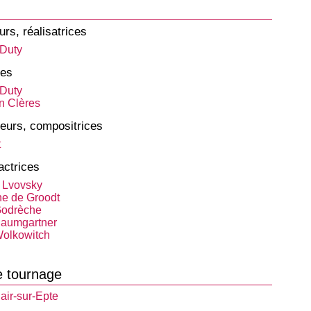
urs, réalisatrices
Duty
tes
Duty
an Clères
eurs, compositrices
t
actrices
 Lvovsky
e de Groodt
Godrèche
Baumgartner
olkowitch
e tournage
air-sur-Epte